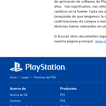
de aplicación de software de Pl
ellos. Con significativo, nos ref
cambios en la fuente. Cada vez q
(asegúrate de que tengamos la d
confirmaciones de compra y mens
términos fueron relevantes en u
Si buscas otros documentos legal
nuestra página principal:
www.pl
Inicio
Legal
Términos de PSN
Acerca de
Productos
Acerca de SIE
PS5
Carreras
PS4