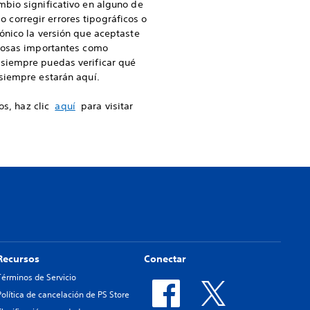
mbio significativo en alguno de
o corregir errores tipográficos o
ónico la versión que aceptaste
 cosas importantes como
siempre puedas verificar qué
siempre estarán aquí.
os, haz clic
aquí
para visitar
Recursos
Conectar
Términos de Servicio
Política de cancelación de PS Store