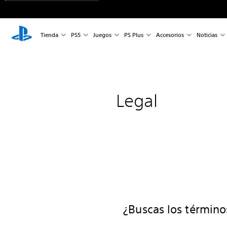
Tienda
PS5
Juegos
PS Plus
Accesorios
Noticias
Legal
¿Buscas los términos