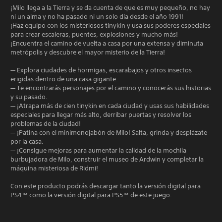
¡Milo llega a la Tierra y se da cuenta de que es muy pequeño, no hay
ni un alma y no ha pasado ni un solo día desde el año 1991!
¡Haz equipo con los misteriosos tinykin y usa sus poderes especiales
para crear escaleras, puentes, explosiones y mucho más!
¡Encuentra el camino de vuelta a casa por una extensa y diminuta
metrópolis y descubre el mayor misterio de la Tierra!
— Explora ciudades de hormigas, escarabajos y otros insectos
erigidas dentro de una casa gigante.
— Te encontrarás personajes por el camino y conocerás sus historias
y su pasado.
— ¡Atrapa más de cien tinykin en cada ciudad y usas sus habilidades
especiales para llegar más alto, derribar puertas y resolver los
problemas de la ciudad!
— ¡Patina con el minimonojabón de Milo! Salta, grinda y desplázate
por la casa.
— ¡Consigue mejoras para aumentar la calidad de la mochila
burbujadora de Milo, construir el museo de Ardwin y completar la
máquina misteriosa de Ridmi!
Con este producto podrás descargar tanto la versión digital para
PS4™ como la versión digital para PS5™ de este juego.