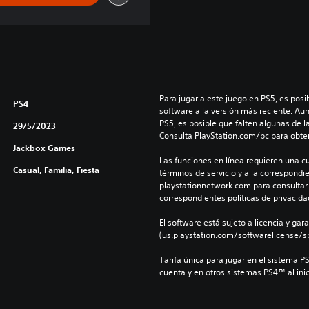
Para jugar a este juego en PS5, es posib
PS4
software a la versión más reciente. Au
PS5, es posible que falten algunas de l
29/5/2023
Consulta PlayStation.com/bc para obte
Jackbox Games
Las funciones en línea requieren una cu
Casual, Familia, Fiesta
términos de servicio y a la correspondien
playstationnetwork.com para consultar l
correspondientes políticas de privacidad
El software está sujeto a licencia y gara
(us.playstation.com/softwarelicense/sp
Tarifa única para jugar en el sistema P
cuenta y en otros sistemas PS4™ al inic