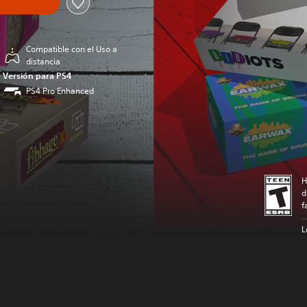
Compatible con el Uso a
distancia
Versión para PS4
PS4 Pro Enhanced
H
d
f
L