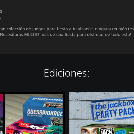
XL
p.
an colección de juegos para fiesta a tu alcance, ninguna reunión res
¡Necesitarás MUCHO más de una fiesta para disfrutar de todo esto!
Ediciones:
T
h
e
J
a
c
k