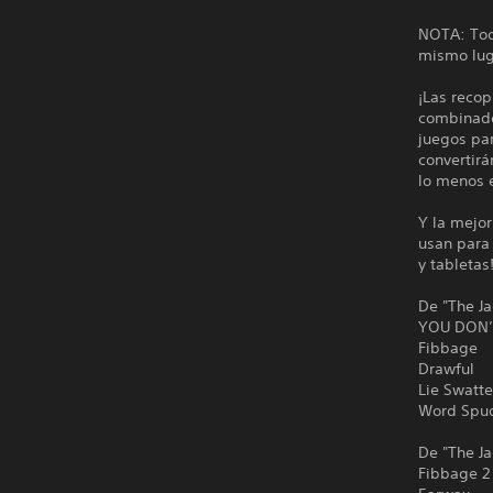
NOTA: Todo
mismo lug
¡Las recop
combinado
juegos par
convertirá
lo menos 
Y la mejor
usan para 
y tabletas
De "The Ja
YOU DON’
Fibbage
Drawful
Lie Swatte
Word Spu
De "The Ja
Fibbage 2