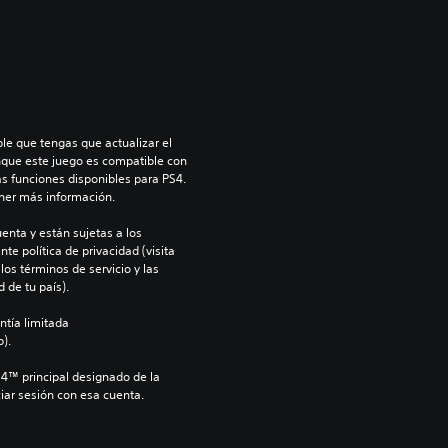
le que tengas que actualizar el 
nque este juego es compatible con 
as funciones disponibles para PS4. 
ner más información.
enta y están sujetas a los 
te política de privacidad (visita 
os términos de servicio y las 
 de tu país).
ntía limitada 
).
S4™ principal designado de la 
iar sesión con esa cuenta.