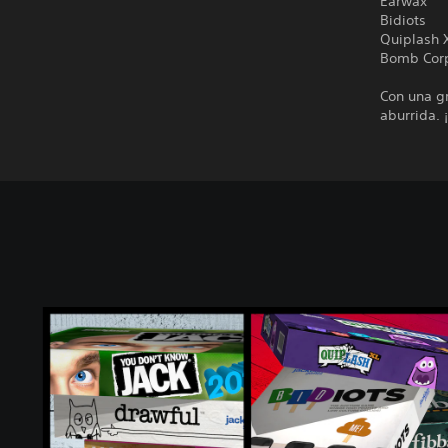
Earwax
Bidiots
Quiplash 
Bomb Cor
Con una gr
aburrida. 
T
h
e
J
a
c
k