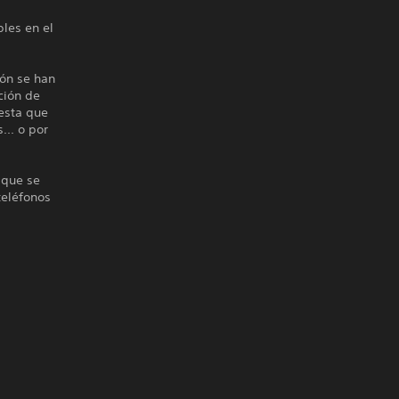
les en el
ión se han
ción de
iesta que
... o por
 que se
teléfonos