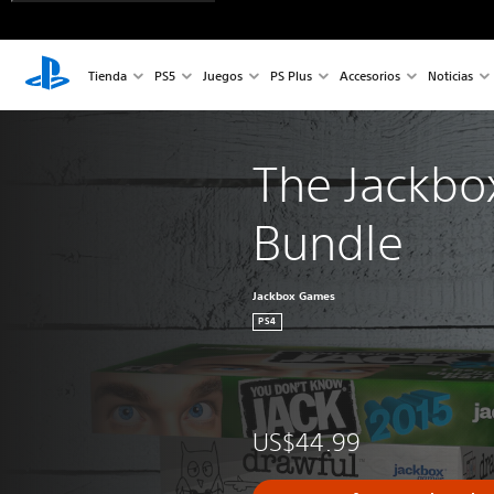
Tienda
PS5
Juegos
PS Plus
Accesorios
Noticias
The Jackbox
Bundle
Jackbox Games
PS4
US$44.99