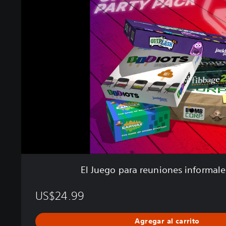
J
u
e
g
o
p
a
r
a
r
e
u
n
i
o
n
El Juego para reuniones informale
e
s
US$24.99
i
n
f
Agregar al carrito
o