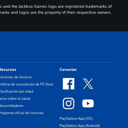
s and the Jackbox Games logo are registered trademarks of
arks and logos are the property of their respective owners.
Recursos
Conectar
Términos de Servicio
Política de cancelación de PS Store
Clasificación por edad
Aviso sobre la salud
Desarrolladores
Programa oficial de licencias
PlayStation App (iOS)
PlayStation App (Android)