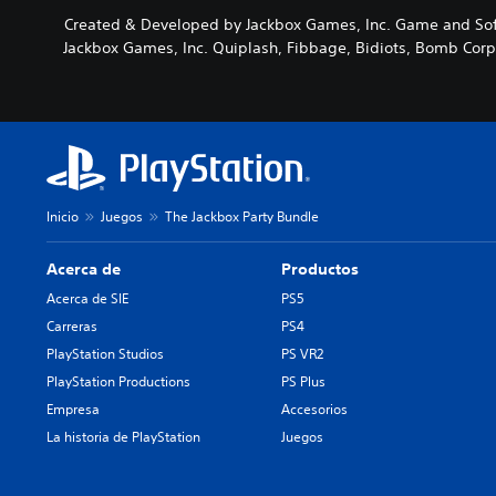
Created & Developed by Jackbox Games, Inc. Game and Soft
Jackbox Games, Inc. Quiplash, Fibbage, Bidiots, Bomb Corp.
Inicio
Juegos
The Jackbox Party Bundle
Acerca de
Productos
Acerca de SIE
PS5
Carreras
PS4
PlayStation Studios
PS VR2
PlayStation Productions
PS Plus
Empresa
Accesorios
La historia de PlayStation
Juegos