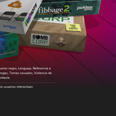
umor negro, Lenguaje, Referencia a
rogas, Temas sexuales, Violencia de
antasía
os usuarios interactúan