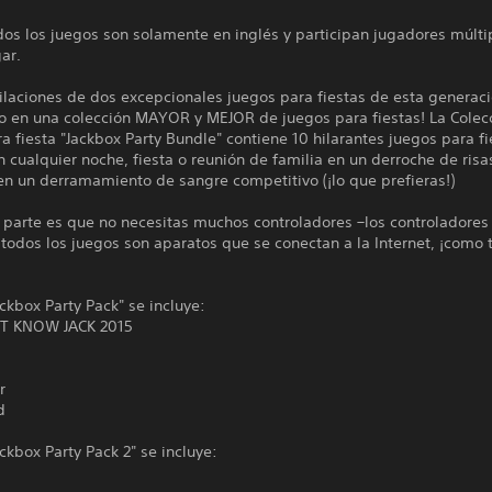
s los juegos son solamente en inglés y participan jugadores múltip
ar.
ilaciones de dos excepcionales juegos para fiestas de esta generac
 en una colección MAYOR y MEJOR de juegos para fiestas! La Colec
a fiesta "Jackbox Party Bundle" contiene 10 hilarantes juegos para f
n cualquier noche, fiesta o reunión de familia en un derroche de risas
en un derramamiento de sangre competitivo (¡lo que prefieras!)
 parte es que no necesitas muchos controladores –los controladores
todos los juegos son aparatos que se conectan a la Internet, ¡como 
!
ckbox Party Pack" se incluye:
T KNOW JACK 2015
r
d
ckbox Party Pack 2" se incluye: