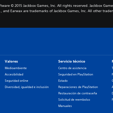
ware © 2015 Jackbox Games, Inc. All rights reserved. Jackbox Game
, and Earwax are trademarks of Jackbox Games, Inc. All other tradem
Valores
Servicio técnico
Medioambiente
Centro de asistencia
Accesibilidad
Seguridad en PlayStation
Seguridad online
Estado
Diversidad, igualdad e inclusión
Reparaciones de PlayStation
Restauración de contraseña
Solicitud de reembolso
Manuales