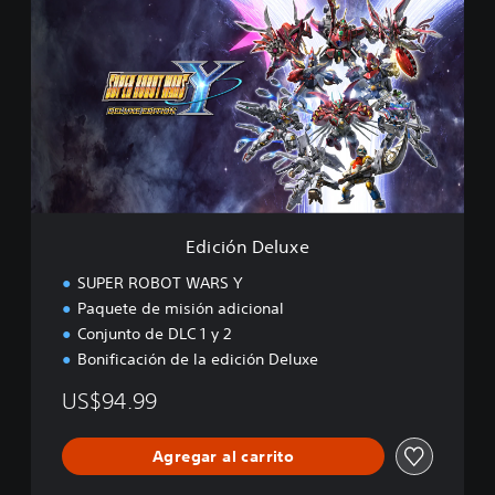
d
i
c
i
ó
n
D
e
l
u
x
e
Edición Deluxe
SUPER ROBOT WARS Y
Paquete de misión adicional
Conjunto de DLC 1 y 2
Bonificación de la edición Deluxe
US$94.99
Agregar al carrito