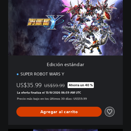
i
c
i
ó
n
e
s
t
á
n
d
Edición estándar
a
r
SUPER ROBOT WARS Y
US$35.99
US$59.99
Ahorra un 40 %
Rebajado del precio original de US$59.99
La oferta finaliza el 13/8/2026 06:59 AM UTC
Precio más bajo en los últimos 30 días: US$59.99
Agregar al carrito