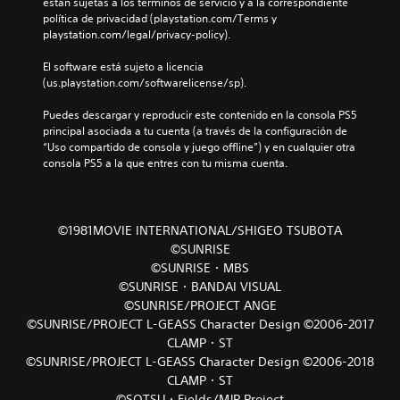
están sujetas a los términos de servicio y a la correspondiente 
política de privacidad (playstation.com/Terms y 
playstation.com/legal/privacy-policy).
El software está sujeto a licencia 
(us.playstation.com/softwarelicense/sp).
Puedes descargar y reproducir este contenido en la consola PS5 
principal asociada a tu cuenta (a través de la configuración de 
“Uso compartido de consola y juego offline”) y en cualquier otra 
consola PS5 a la que entres con tu misma cuenta.
©1981MOVIE INTERNATIONAL/SHIGEO TSUBOTA
©SUNRISE
©SUNRISE・MBS
©SUNRISE・BANDAI VISUAL
©SUNRISE/PROJECT ANGE
©SUNRISE/PROJECT L-GEASS Character Design ©2006-2017
CLAMP・ST
©SUNRISE/PROJECT L-GEASS Character Design ©2006-2018
CLAMP・ST
©SOTSU・Fields/MJP Project