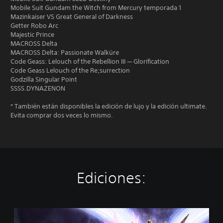
Mobile Suit Gundam the Witch from Mercury temporada 1
Mazinkaiser VS Great General of Darkness
Getter Robo Arc
Majestic Prince
MACROSS Delta
MACROSS Delta: Passionate Walküre
Code Geass: Lelouch of the Rebellion III — Glorification
Code Geass Lelouch of the Re;surrection
Godzilla Singular Point
SSSS.DYNAZENON
* También están disponibles la edición de lujo y la edición ultimate.
Evita comprar dos veces lo mismo.
Ediciones:
E
d