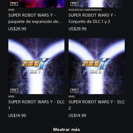
PS5
PS5
NIVEL
PAQUETE DE COMPLEMENTOS
SUPER ROBOT WARS Y -
SUPER ROBOT WARS Y -
paquete de expansión de
Conjunto de DLC 1 y 2
aniversario
US$29.99
US$29.99
PS5
PS5
NIVEL
NIVEL
SUPER ROBOT WARS Y - DLC
SUPER ROBOT WARS Y - DLC
1
2
US$14.99
US$14.99
Mostrar más