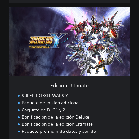
E
d
i
c
i
ó
n
U
l
t
i
m
a
Edición Ultimate
t
e
SUPER ROBOT WARS Y
Paquete de misión adicional
Conjunto de DLC 1 y 2
Bonificación de la edición Deluxe
Bonificación de la edición Ultimate
Paquete prémium de datos y sonido