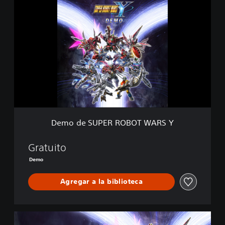
D
e
m
o
d
e
S
U
P
E
R
R
O
Demo de SUPER ROBOT WARS Y
B
O
T
Gratuito
W
Demo
A
R
Agregar a la biblioteca
S
Y
E