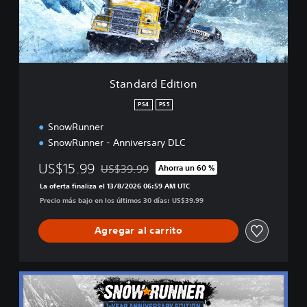
d
E
d
i
t
i
Standard Edition
o
n
PS4
PS5
SnowRunner
SnowRunner - Anniversary DLC
US$15.99
US$39.99
Ahorra un 60 %
Rebajado del precio original de US$39.99
La oferta finaliza el 13/8/2026 06:59 AM UTC
Precio más bajo en los últimos 30 días: US$39.99
Agregar al carrito
1
-
Y