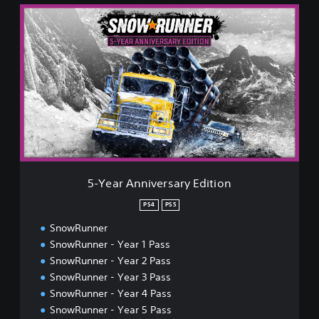
5
-
Y
e
a
r
A
n
n
i
v
e
r
5-Year Anniversary Edition
s
a
PS4
PS5
r
SnowRunner
y
E
SnowRunner - Year 1 Pass
d
SnowRunner - Year 2 Pass
i
SnowRunner - Year 3 Pass
t
SnowRunner - Year 4 Pass
i
o
SnowRunner - Year 5 Pass