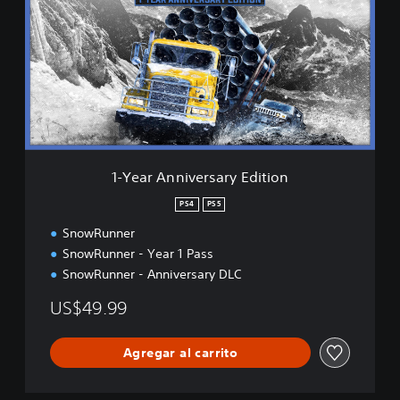
e
a
r
A
n
n
i
v
e
r
1-Year Anniversary Edition
s
a
PS4
PS5
r
SnowRunner
y
E
SnowRunner - Year 1 Pass
d
SnowRunner - Anniversary DLC
i
t
US$49.99
i
o
n
Agregar al carrito