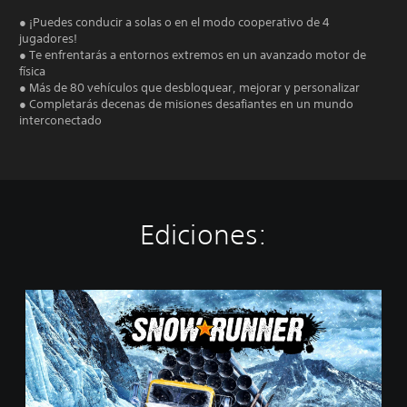
● ¡Puedes conducir a solas o en el modo cooperativo de 4
jugadores!
● Te enfrentarás a entornos extremos en un avanzado motor de
física
● Más de 80 vehículos que desbloquear, mejorar y personalizar
● Completarás decenas de misiones desafiantes en un mundo
interconectado
Ediciones:
S
t
a
n
d
a
r