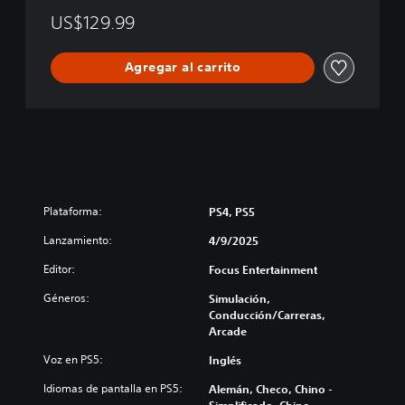
n
US$129.99
Agregar al carrito
Plataforma:
PS4, PS5
Lanzamiento:
4/9/2025
Editor:
Focus Entertainment
Géneros:
Simulación,
Conducción/Carreras,
Arcade
Voz en PS5:
Inglés
Idiomas de pantalla en PS5:
Alemán, Checo, Chino -
Simplificado, Chino -