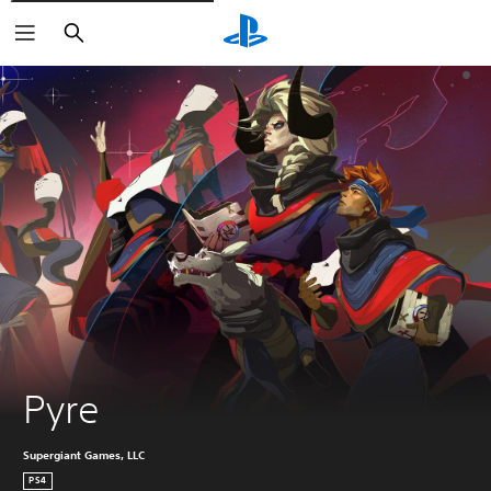
Buscar
Pyre
Supergiant Games, LLC
PS4