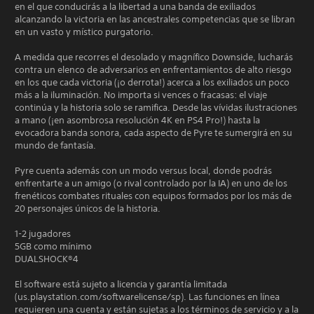
en el que conducirás a la libertad a una banda de exiliados
alcanzando la victoria en las ancestrales competencias que se libran
en un vasto y místico purgatorio.
A medida que recorres el desolado y magnífico Downside, lucharás
contra un elenco de adversarios en enfrentamientos de alto riesgo
en los que cada victoria (¡o derrota!) acerca a los exiliados un poco
más a la iluminación. No importa si vences o fracasas: el viaje
continúa y la historia solo se ramifica. Desde las vívidas ilustraciones
a mano (¡en asombrosa resolución 4K en PS4 Pro!) hasta la
evocadora banda sonora, cada aspecto de Pyre te sumergirá en su
mundo de fantasía.
Pyre cuenta además con un modo versus local, donde podrás
enfrentarte a un amigo (o rival controlado por la IA) en uno de los
frenéticos combates rituales con equipos formados por los más de
20 personajes únicos de la historia.
1-2 jugadores
5GB como mínimo
DUALSHOCK®4
El software está sujeto a licencia y garantía limitada
(us.playstation.com/softwarelicense/sp). Las funciones en línea
requieren una cuenta y están sujetas a los términos de servicio y a la