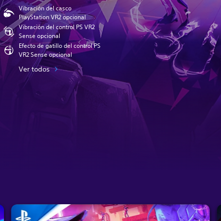
Vibración del casco
PlayStation VR2 opcional
Vibración del control PS VR2
Sense opcional
Efecto de gatillo del control PS
VR2 Sense opcional
Ver todos