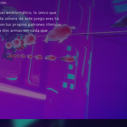
ción.
más emblemático, lo único que
a sonora de este juego eres tú.
on tus propios patrones rítmicos
 a dos armas sin nada que