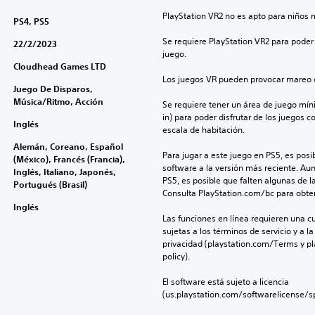
PlayStation VR2 no es apto para niños 
PS4, PS5
Se requiere PlayStation VR2 para poder 
22/2/2023
juego.
Cloudhead Games LTD
Los juegos VR pueden provocar mareo c
Juego De Disparos,
Música/Ritmo, Acción
Se requiere tener un área de juego mínima
in) para poder disfrutar de los juegos c
Inglés
escala de habitación.
Alemán, Coreano, Español
Para jugar a este juego en PS5, es posib
(México), Francés (Francia),
software a la versión más reciente. Au
Inglés, Italiano, Japonés,
PS5, es posible que falten algunas de l
Portugués (Brasil)
Consulta PlayStation.com/bc para obte
Inglés
Las funciones en línea requieren una cu
sujetas a los términos de servicio y a la
privacidad (playstation.com/Terms y pl
policy).
El software está sujeto a licencia 
(us.playstation.com/softwarelicense/sp