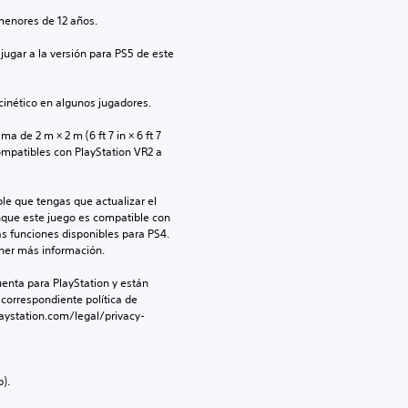
menores de 12 años.
jugar a la versión para PS5 de este 
inético en algunos jugadores.
 de 2 m × 2 m (6 ft 7 in × 6 ft 7 
ompatibles con PlayStation VR2 a 
le que tengas que actualizar el 
nque este juego es compatible con 
as funciones disponibles para PS4. 
ner más información.
enta para PlayStation y están 
 correspondiente política de 
aystation.com/legal/privacy-
).