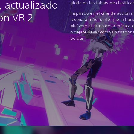
, actualizado
gloria en las tablas de clasifica
Inspirado en el cine de acción 
on VR 2.
resonará más fuerte que la band
Muévete al ritmo de la música c
o déjate llevar como un tirador
perder.