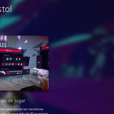
stol
rmas de jugar
ilos para ajustar las mecánicas
actas. Supera más de 30 escenario