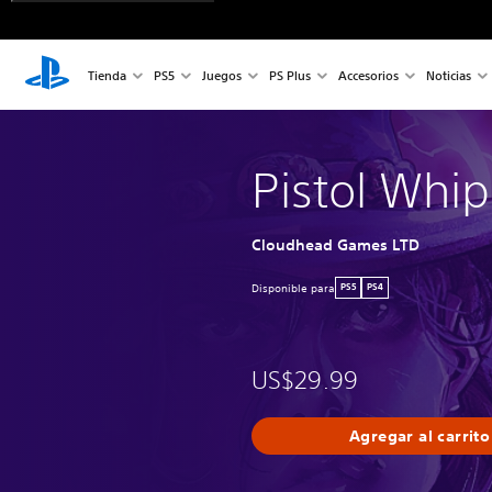
Tienda
PS5
Juegos
PS Plus
Accesorios
Noticias
Pistol Whip
Cloudhead Games LTD
Disponible para
PS5
PS4
US$29.99
Agregar al carrito