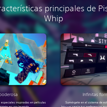
acterísticas principales de Pi
Whip
 poderosa
Infinitas fo
 especiales inspiradas en películas
Sumérgete en el sistema de est
értete en una leyenda.
básicas según tus preferencias ex