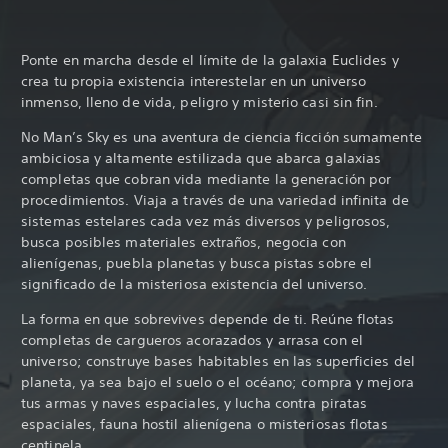
Ponte en marcha desde el límite de la galaxia Euclides y
crea tu propia existencia interestelar en un universo
inmenso, lleno de vida, peligro y misterio casi sin fin.
No Man’s Sky es una aventura de ciencia ficción sumamente
ambiciosa y altamente estilizada que abarca galaxias
completas que cobran vida mediante la generación por
procedimientos. Viaja a través de una variedad infinita de
sistemas estelares cada vez más diversos y peligrosos,
busca posibles materiales extraños, negocia con
alienígenas, puebla planetas y busca pistas sobre el
significado de la misteriosa existencia del universo.
La forma en que sobrevives depende de ti. Reúne flotas
completas de cargueros acorazados y arrasa con el
universo; construye bases habitables en las superficies del
planeta, ya sea bajo el suelo o el océano; compra y mejora
tus armas y naves espaciales, y lucha contra piratas
espaciales, fauna hostil alienígena o misteriosas flotas
centinela.