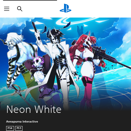
Buscar
Neon White
Annapurna Interactive
PS4
PS5