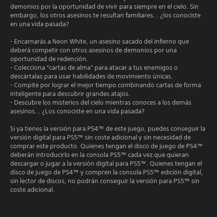
demonios por la oportunidad de vivir para siempre en el cielo. Sin
embargo, los otros asesinos te resultan familiares... ¿los conociste
en una vida pasada?
- Encarnarás a Neon White, un asesino sacado del infierno que
deberá competir con otros asesinos de demonios por una
oportunidad de redención.
- Colecciona “cartas de alma” para atacar a tus enemigos o
descártalas para usar habilidades de movimiento únicas.
- Compite por lograr el mejor tiempo combinando cartas de forma
inteligente para descubrir grandes atajos.
- Descubre los misterios del cielo mientras conoces a los demás
asesinos... ¿Los conociste en una vida pasada?
Si ya tienes la versión para PS4™ de este juego, puedes conseguir la
versión digital para PS5™ sin coste adicional y sin necesidad de
comprar este producto. Quienes tengan el disco de juego de PS4™
deberán introducirlo en la consola PS5™ cada vez que quieran
descargar o jugar a la versión digital para PS5™. Quienes tengan el
disco de juego de PS4™ y compren la consola PS5™ edición digital,
sin lector de discos, no podrán conseguir la versión para PS5™ sin
coste adicional.