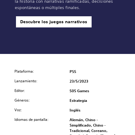
la historia con narrativas ramificadas, decisiones
espontáneas o múltiples finales.
Descubre los juegos narrativos
Plataforma:
PS5
Lanzamiento:
23/5/2023
Editor:
505 Games
Géneros:
Estrategia
Voz:
Inglés
Idiomas de pantalla:
Alemán, Chino -
Simplificado, Chino -
Tradicional, Coreano,