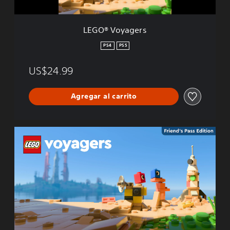
e
r
s
LEGO® Voyagers
PS4
PS5
US$24.99
Agregar al carrito
L
E
G
O
®
V
o
y
a
g
e