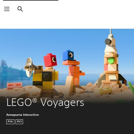
Buscar
LEGO® Voyagers
Annapurna Interactive
PS4
PS5