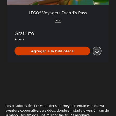
r
s
LEGO® Voyagers Friend’s Pass
F
r
PS4
i
e
Gratuito
n
d
Prueba
’
s
Agregar a la biblioteca
P
a
s
s
Los creadores de LEGO® Builder's Journey presentan esta nueva
aventura cooperativa para dúos, donde amistad y diversión van de
la mano. Dos amigos, una misión: salvar una aeronave