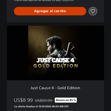
d
Agregar al carrito
J
u
s
t
C
a
u
s
e
4
-
G
o
Just Cause 4 - Gold Edition
l
d
E
US$8.99
US$59.99
Ahorra un 85 %
Rebajado del precio original de US$59.99
d
La oferta finaliza el 13/8/2026 06:59 AM UTC
i