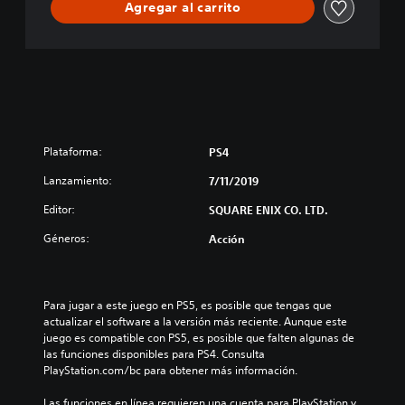
Agregar al carrito
e
E
d
i
t
i
o
n
Plataforma:
PS4
Lanzamiento:
7/11/2019
Editor:
SQUARE ENIX CO. LTD.
Géneros:
Acción
Para jugar a este juego en PS5, es posible que tengas que 
actualizar el software a la versión más reciente. Aunque este 
juego es compatible con PS5, es posible que falten algunas de 
las funciones disponibles para PS4. Consulta 
PlayStation.com/bc para obtener más información.
Las funciones en línea requieren una cuenta para PlayStation y 