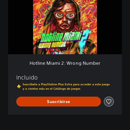
t
l
i
n
e
M
i
a
m
i
2
Hotline Miami 2: Wrong Number
:
W
r
Incluido
o
Suscríbete a PlayStation Plus Extra para acceder a este juego
n
y a cientos más en el Catálogo de juegos
g
N
Suscribirse
u
m
b
e
r