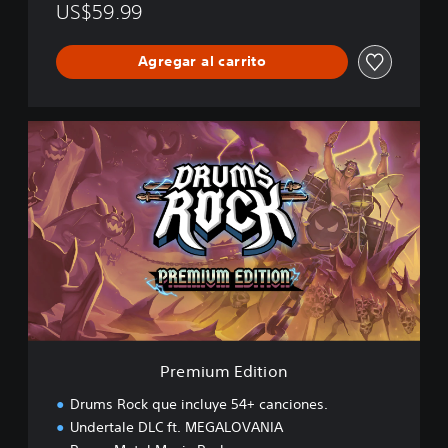
US$59.99
Agregar al carrito
P
r
e
m
i
u
m
E
d
i
t
i
o
Premium Edition
n
Drums Rock que incluye 54+ canciones.
Undertale DLC ft. MEGALOVANIA