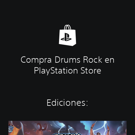
Compra Drums Rock en
PlayStation Store
Ediciones:
S
t