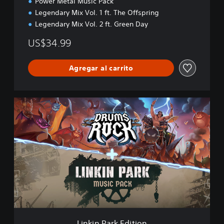
Power Metal Music Pack
Legendary Mix Vol. 1 ft. The Offspring
Legendary Mix Vol. 2 ft. Green Day
US$34.99
Agregar al carrito
L
i
n
k
i
n
P
a
r
k
E
d
i
Linkin Park Edition