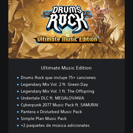
l
t
i
m
a
t
e
M
u
s
i
c
Ultimate Music Edition
E
d
Drums Rock que incluye 75+ canciones
i
Legendary Mix Vol. 2 ft. Green Day
t
Legendary Mix Vol. 1 ft. The Offspring
i
o
Undertale DLC ft. MEGALOVANIA
n
Cyberpunk 2077 Music Pack ft. SAMURAI
Pantera x Disturbed Music Pack
Simple Plan Music Pack
+2 paquetes de música adicionales