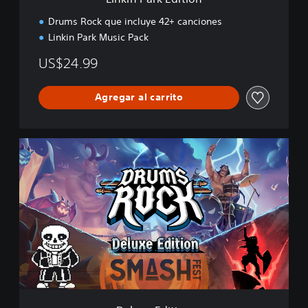
t
i
Drums Rock que incluye 42+ canciones
o
Linkin Park Music Pack
n
US$24.99
Agregar al carrito
D
e
l
u
x
e
E
d
i
t
i
o
n