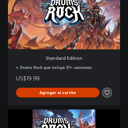
a
n
d
a
r
d
E
d
i
t
i
Standard Edition
o
n
Drums Rock que incluye 37+ canciones.
US$19.99
Agregar al carrito
D
r
u