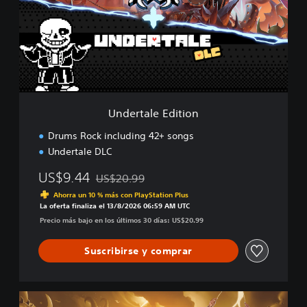
r
t
a
l
e
E
d
i
t
Undertale Edition
i
o
Drums Rock including 42+ songs
n
Undertale DLC
US$9.44
US$20.99
Rebajado del precio original de US$20.99
Ahorra un 10 % más con PlayStation Plus
La oferta finaliza el 13/8/2026 06:59 AM UTC
Precio más bajo en los últimos 30 días: US$20.99
Suscribirse y comprar
U