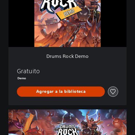
m
s
R
o
c
k
D
e
m
o
Drums Rock Demo
Gratuito
Demo
Agregar a la biblioteca
U
n
d
e