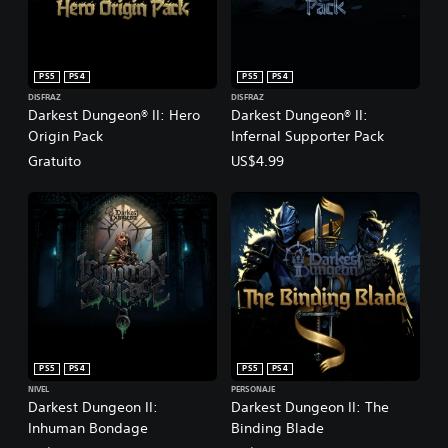
PS5
PS4
PS5
PS4
DISFRAZ
DISFRAZ
Darkest Dungeon® II: Hero
Darkest Dungeon® II:
Origin Pack
Infernal Supporter Pack
Gratuito
US$4.99
PS5
PS4
PS5
PS4
NIVEL
PERSONAJE
Darkest Dungeon II:
Darkest Dungeon II: The
Inhuman Bondage
Binding Blade