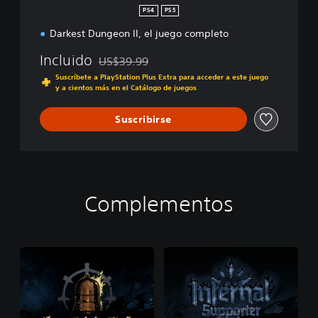
I
PS4
PS5
I
Darkest Dungeon II, el juego completo
P
S
Incluido
US$39.99
4
Rebajado del precio original de US$39.99
&
Suscríbete a PlayStation Plus Extra para acceder a este juego
P
y a cientos más en el Catálogo de juegos
S
5
Suscribirse
Complementos