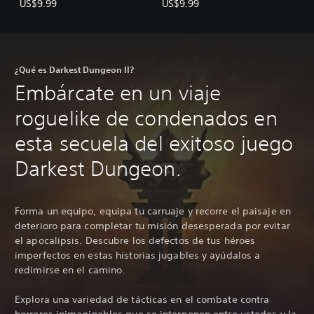
US$9.99
US$9.99
¿Qué es Darkest Dungeon II?
Embárcate en un viaje
roguelike de condenados en
esta secuela del exitoso juego
Darkest Dungeon.
Forma un equipo, equipa tu carruaje y recorre el paisaje en
deterioro para completar tu misión desesperada por evitar
el apocalipsis. Descubre los defectos de tus héroes
imperfectos en estas historias jugables y ayúdalos a
redimirse en el camino.
Explora una variedad de tácticas en el combate contra
horrores inimaginables que se interponen entre ustedes y la