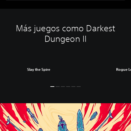
Más juegos como Darkest
Dungeon II
Slay the Spire
Rogue L