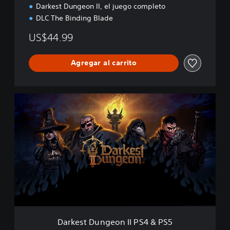
Darkest Dungeon II, el juego completo
n
a
DLC The Binding Blade
US$44.99
Agregar al carrito
D
a
r
k
e
s
t
D
u
n
g
e
o
Darkest Dungeon II PS4 & PS5
n