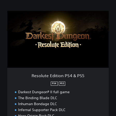
R
e
s
o
l
u
t
e
E
d
i
t
i
Resolute Edition PS4 & PS5
o
n
PS4
PS5
P
Darkest Dungeon® II full game
S
4
The Binding Blade DLC
&
Inhuman Bondage DLC
P
Infernal Supporter Pack DLC
S
Hero Origin Pack DLC