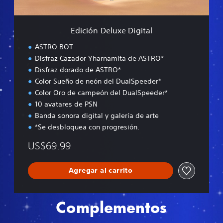
u
x
e
Edición Deluxe Digital
D
i
ASTRO BOT
g
Disfraz Cazador Yharnamita de ASTRO*
i
Disfraz dorado de ASTRO*
t
a
Color Sueño de neón del DualSpeeder*
l
Color Oro de campeón del DualSpeeder*
10 avatares de PSN
Banda sonora digital y galería de arte
*Se desbloquea con progresión.
US$69.99
Agregar al carrito
Complementos