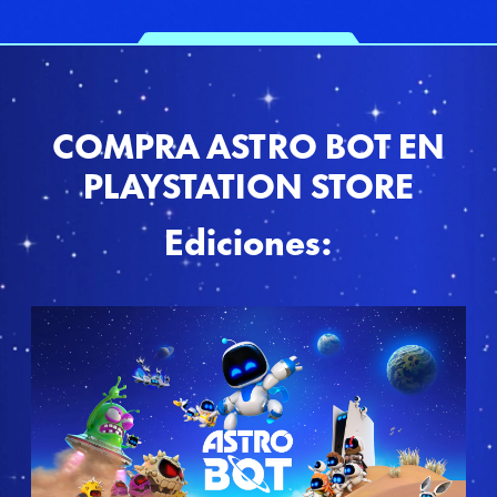
COMPRA ASTRO BOT EN
PLAYSTATION STORE
Ediciones:
E
d
i
c
i
ó
n
E
s