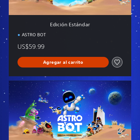
t
á
n
d
Edición Estándar
a
r
ASTRO BOT
US$59.99
Agregar al carrito
E
d
i
c
i
ó
n
D
e
l