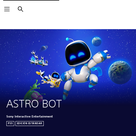
Buscar
Haz clic sobre los iconos de
para ver más.
ASTRO BOT
Sony Interactive Entertainment
PS5
EDICIÓN ESTÁNDAR