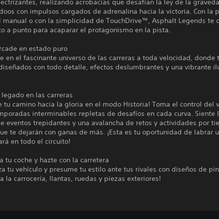
lectrizantes, realizando acrobacias que desafían la ley de la graved
oos con impulsos cargados de adrenalina hacia la victoria. Con la p
ol manual o con la simplicidad de TouchDrive™, Asphalt Legends te c
to a punto para acaparar el protagonismo en la pista.
arcade en estado puro
 en el fascinante universo de las carreras a toda velocidad, donde 
diseñados con todo detalle, efectos deslumbrantes y una vibrante i
 legado en las carreras
tu camino hacia la gloria en el modo Historia! Toma el control del 
mporadas interminables repletas de desafíos en cada curva. Siente 
e eventos trepidantes y una avalancha de retos y actividades por t
ue te dejarán con ganas de más. ¡Esta es tu oportunidad de labrar 
rá en todo el circuito!
a tu coche y hazte con la carretera
za tu vehículo y presume tu estilo ante tus rivales con diseños de pi
a la carrocería, llantas, ruedas y piezas exteriores!