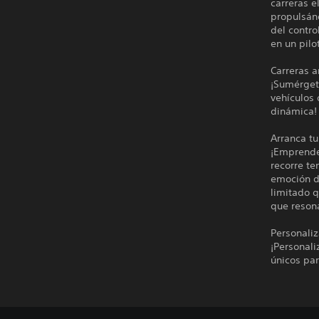
carreras e
propulsánd
del contr
en un pilo
Carreras 
¡Sumérgete
vehículos 
dinámica!
Arranca tu
¡Emprende 
recorre te
emoción d
limitado q
que resona
Personaliz
¡Personali
únicos par