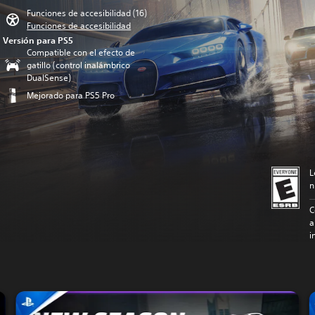
Funciones de accesibilidad (16)
Funciones de accesibilidad
Versión para PS5
Compatible con el efecto de
gatillo (control inalámbrico
DualSense)
Mejorado para PS5 Pro
L
n
C
a
i