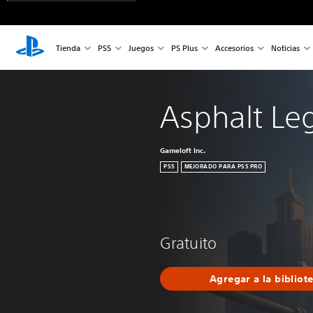
Tienda
PS5
Juegos
PS Plus
Accesorios
Noticias
Asphalt Le
Gameloft Inc.
PS5
MEJORADO PARA PS5 PRO
Gratuito
Agregar a la bibliot