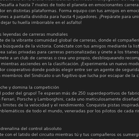
esafía a hasta 7 rivales de todo el planeta en emocionantes carrera
dor en distintas plataformas. Forma equipo con tus amigos en emoc
nes a pantalla dividida para hasta 4 jugadores. ¡Prepárate para uni
dejar tu huella imborrable en el asfalto!
as leyendas de carreras mundiales
te de la vibrante comunidad global de carreras, donde el compañe
a búsqueda de la victoria. Conéctate con tus amigos mediante la lis
ea salas privadas para carreras personalizadas y únete a los titane
Únete a un club de carreras o crea uno propio, desbloqueando reco
 mientras asciendes en la clasificación. ¡Experimenta un nuevo mod
dor cooperativo donde podrás elegir entre ser un agente de segurid
 miembros del Sindicato o un fugitivo que lucha por escapar de la c
coche y domina la competición
l poder del grupo! Te esperan más de 250 superdeportivos de fabri
o Ferrari, Porsche y Lamborghini, cada uno meticulosamente diseñad
s límites de la velocidad y el rendimiento. Conquista pistas inspirad
mblemáticos de todo el mundo, veneradas por los pilotos de cada ri
adrenalina del control absoluto
te con el latido del circuito mientras tú y tus compañeros os sumerg