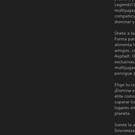
Legends! D
multijuga
competicio
dominar y 
Únete a l
Forma par
alimenta l
amigos, cr
Asphalt. 
exclusivas
multijuga
persigue a
Elige tu 
¡Domina e
élite com
superar lo
lugares e
planeta.
Siente la 
Sincroníza