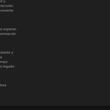
ad y
recisión
onvierte
te esperan
luminación
volante y
la
iempo
un legado
ntura