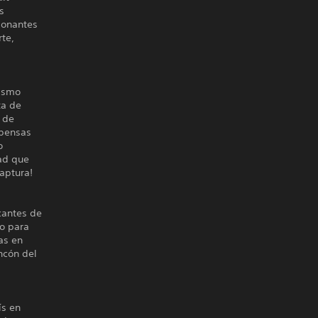
s
ionantes
rte,
rismo
ta de
s de
mpensas
o
ad que
aptura!
cantes de
o para
as en
ncón del
ís en