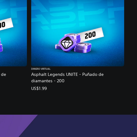
DINERO VIRTUAL
 de
Asphalt Legends UNITE - Puñado de
diamantes - 200
US$1.99