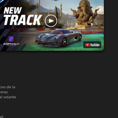
tivo de la
reras
al volante
lt