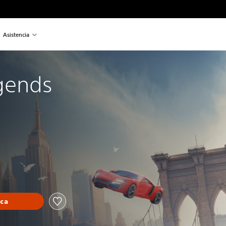
Asistencia
gends
eca