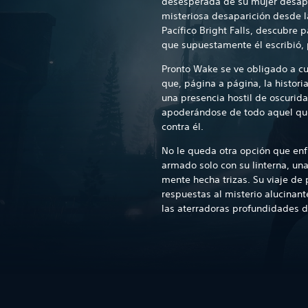
desesperada de su mujer desapa
misteriosa desaparición desde l
Pacífico Bright Falls, descubre p
que supuestamente él escribió, 
Pronto Wake se ve obligado a c
que, página a página, la histori
una presencia hostil de oscurid
apoderándose de todo aquel qu
contra él.
No le queda otra opción que enfr
armado solo con su linterna, una
mente hecha trizas. Su viaje de 
respuestas al misterio alucinante
las aterradoras profundidades d