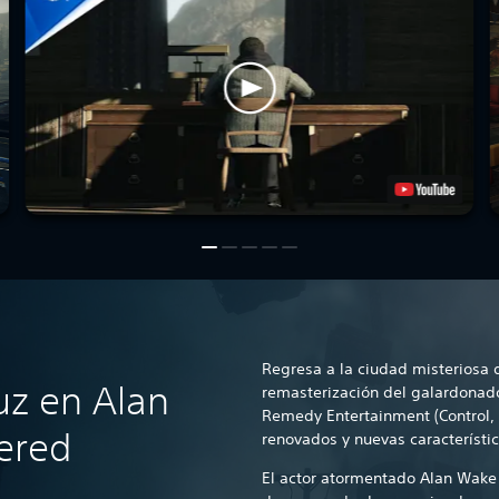
Regresa a la ciudad misteriosa d
uz en Alan
remasterización del galardonad
Remedy Entertainment (Control, 
ered
renovados y nuevas característic
El actor atormentado Alan Wak