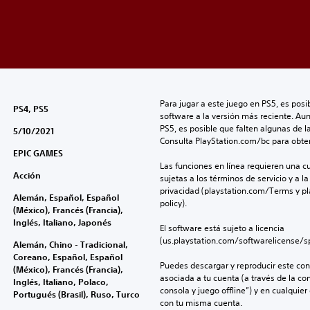
Para jugar a este juego en PS5, es posib
PS4, PS5
software a la versión más reciente. Au
PS5, es posible que falten algunas de l
5/10/2021
Consulta PlayStation.com/bc para obte
EPIC GAMES
Las funciones en línea requieren una cu
Acción
sujetas a los términos de servicio y a la
privacidad (playstation.com/Terms y pl
Alemán, Español, Español
policy).
(México), Francés (Francia),
Inglés, Italiano, Japonés
El software está sujeto a licencia 
(us.playstation.com/softwarelicense/sp
Alemán, Chino - Tradicional,
Coreano, Español, Español
Puedes descargar y reproducir este cont
(México), Francés (Francia),
asociada a tu cuenta (a través de la co
Inglés, Italiano, Polaco,
consola y juego offline”) y en cualquier
Portugués (Brasil), Ruso, Turco
con tu misma cuenta.