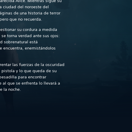
recida Alice. Mientras sigue su
a ciudad del noroeste del
áginas de una historia de terror
pero que no recuerda.
uestionar su cordura a medida
a se torna verdad ante sus ojos:
ad sobrenatural está
e encuentra, enemistándolos
entar las fuerzas de la oscuridad
 pistola y lo que queda de su
pesadilla para encontrar
 al que se enfrenta lo llevará a
e la noche.