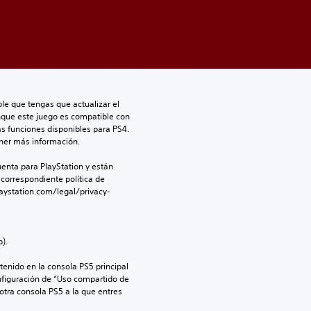
le que tengas que actualizar el 
nque este juego es compatible con 
as funciones disponibles para PS4. 
ner más información.
enta para PlayStation y están 
 correspondiente política de 
aystation.com/legal/privacy-
).
enido en la consola PS5 principal 
nfiguración de “Uso compartido de 
 otra consola PS5 a la que entres 