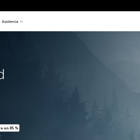
Asistencia
d
a un 85 %
o original de US$29.99
C