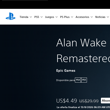
Tienda
PS5
Juegos
PS Plus
Accesorios
Noticias
Alan Wake
Remastere
Epic Games
Disponible para
PS4
PS5
US$4.49
US$29.99
Ahorr
Rebajado del preci
La oferta finaliza el 13/8/2026 06:59 AM UT