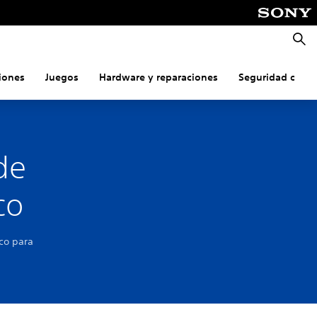
Busca
iones
Juegos
Hardware y reparaciones
Seguridad onlin
de
co
co para