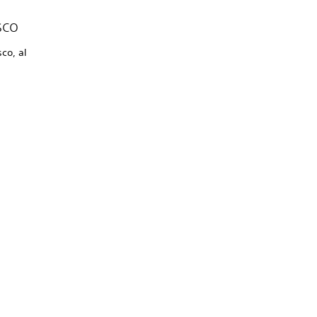
sco
co, al