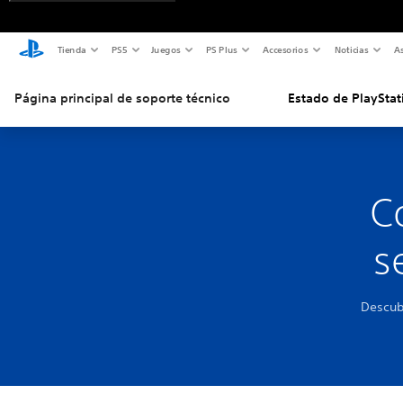
Tienda
PS5
Juegos
PS Plus
Accesorios
Noticias
As
Página principal de soporte técnico
Estado de PlayStat
C
s
Descub