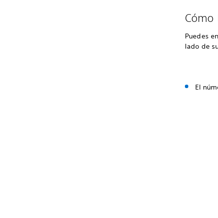
Cómo b
Puedes enc
lado de su
El núme