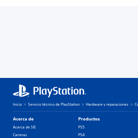
Inicio
Servicio técnico de PlayStation
Hardware y reparaciones
C
Acerca de
Productos
Acerca de SIE
PS5
Carreras
PS4