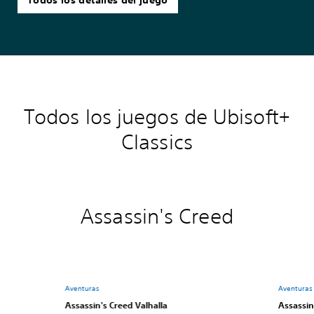
Todos los detalles del juego
Todos los juegos de Ubisoft+
Classics
Assassin's Creed
Aventuras
Aventuras
Assassin's Creed Valhalla
Assassin