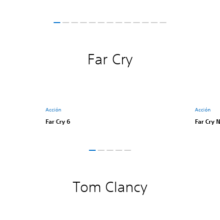
Far Cry
Acción
Acción
Far Cry 6
Far Cry
Tom Clancy