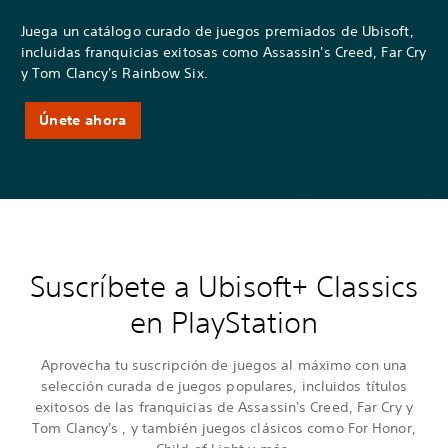
Juega un catálogo curado de juegos premiados de Ubisoft,
incluidas franquicias exitosas como Assassin's Creed, Far Cry
y Tom Clancy's Rainbow Six.
Únete ahora
Suscríbete a Ubisoft+ Classics
en PlayStation
Aprovecha tu suscripción de juegos al máximo con una
selección curada de juegos populares, incluidos títulos
exitosos de las franquicias de Assassin's Creed, Far Cry y
Tom Clancy's , y también juegos clásicos como For Honor,