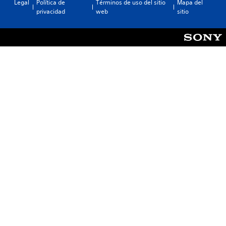
Legal
Política de
Términos de uso del sitio
Mapa del
privacidad
web
sitio