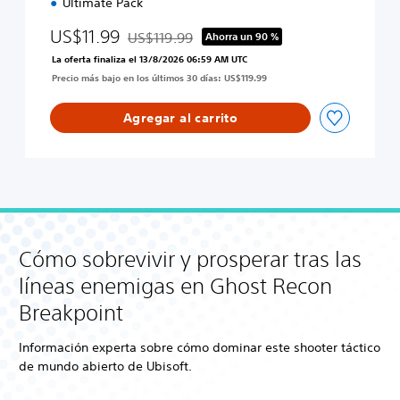
o
Ultimate Pack
n
n
US$11.99
B
US$119.99
Ahorra un 90 %
Rebajado del precio original de US$119.99
r
La oferta finaliza el 13/8/2026 06:59 AM UTC
e
Precio más bajo en los últimos 30 días: US$119.99
a
k
Agregar al carrito
p
o
i
n
t
U
l
t
Cómo sobrevivir y prosperar tras las
i
m
líneas enemigas en Ghost Recon
a
t
Breakpoint
e
E
Información experta sobre cómo dominar este shooter táctico
d
de mundo abierto de Ubisoft.
i
t