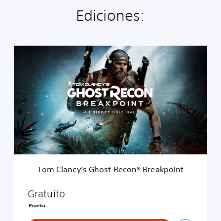
Ediciones:
T
o
m
C
l
a
n
c
y
'
s
G
h
Tom Clancy's Ghost Recon® Breakpoint
o
s
t
Gratuito
R
Prueba
e
c