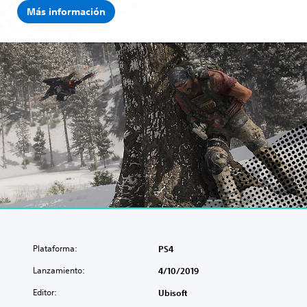
i
Más información
o
n
Plataforma:
PS4
Lanzamiento:
4/10/2019
Editor:
Ubisoft