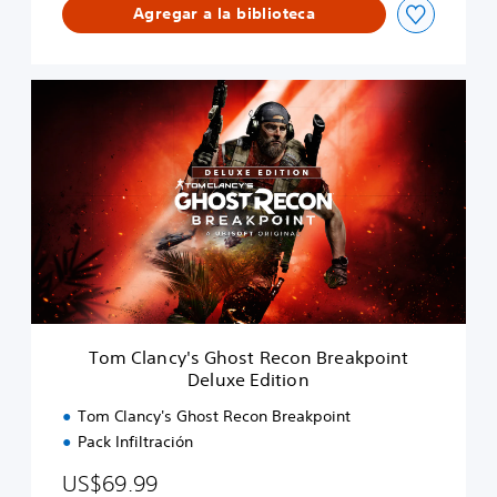
Agregar a la biblioteca
o
n
®
B
T
r
o
e
m
a
C
k
l
p
a
o
n
i
c
n
y
t
'
s
G
h
Tom Clancy's Ghost Recon Breakpoint
o
Deluxe Edition
s
t
Tom Clancy's Ghost Recon Breakpoint
R
Pack Infiltración
e
c
US$69.99
o