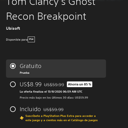
Tom Clancy’s Ghost
Recon Breakpoint
Ubisoft
Disponible para
PS4
Gratuito
Prueba
US$8.99
US$59.99
Ahorra un 85 %
Rebajado del precio original de US$59.99
La oferta finaliza el 13/8/2026 06:59 AM UTC
Precio más bajo en los últimos 30 días: US$59.99
Incluido
US$59.99
Rebajado del precio original de US$59.99
Suscríbete a PlayStation Plus Extra para acceder a
este juego y a cientos más en el Catálogo de juegos