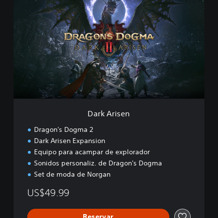
a
r
k
A
r
i
s
e
n
Dark Arisen
Dragon's Dogma 2
Dark Arisen Expansion
Equipo para acampar de explorador
Sonidos personaliz. de Dragon's Dogma
Set de moda de Norgan
US$49.99
Reservar