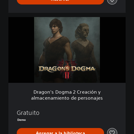
D
r
a
g
o
n
'
s
D
o
g
m
a
Dragon's Dogma 2 Creación y
2
almacenamiento de personajes
C
r
e
Gratuito
a
Demo
c
i
Agregar a la biblioteca
ó