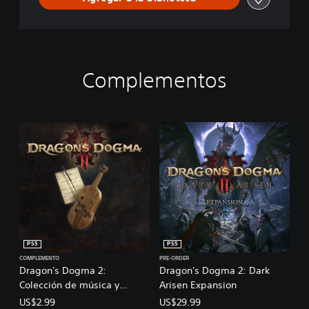
n
y
a
l
m
Complementos
a
c
e
n
a
m
i
e
n
t
o
d
e
PS5
PS5
p
COMPLEMENTO
PRE-ORDER
e
Dragon's Dogma 2:
Dragon's Dogma 2: Dark
r
Colección de música y
Arisen Expansion
s
sonidos de Dragon's Dogma
o
US$2.99
US$29.99