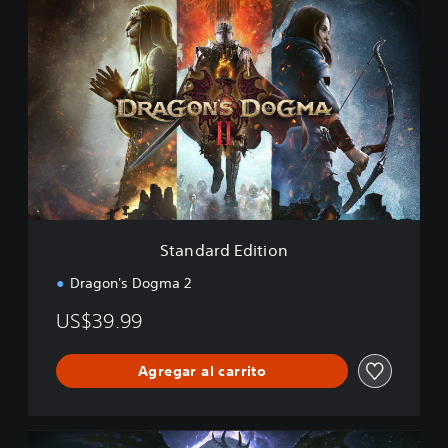
S
t
a
n
d
a
r
d
E
d
i
t
i
Standard Edition
o
n
Dragon's Dogma 2
US$39.99
Agregar al carrito
D