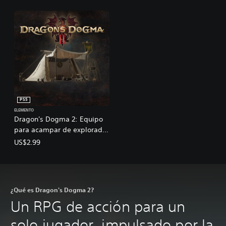
n
- Sonidos personalizados
a
j
e
s
PS5
ELEMENTO
Dragon's Dogma 2: Equipo
para acampar de explorador
- Equipo para acampar
US$2.99
¿Qué es Dragon's Dogma 2?
Un RPG de acción para un
solo jugador, impulsado por la