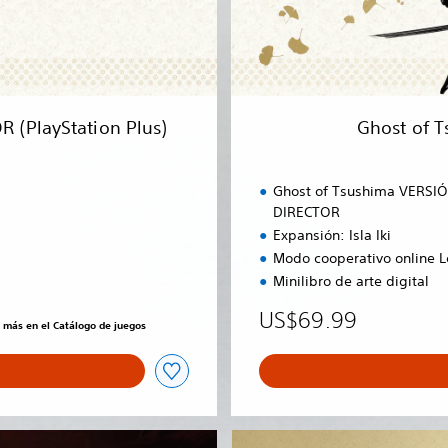
i
m
a
:
V
E
 (PlayStation Plus)
Ghost of 
R
S
I
Ghost of Tsushima VERSI
Ó
DIRECTOR
N
Expansión: Isla Iki
D
Modo cooperativo online 
E
L
Minilibro de arte digital
D
US$69.99
I
s más en el Catálogo de juegos
R
E
C
T
O
G