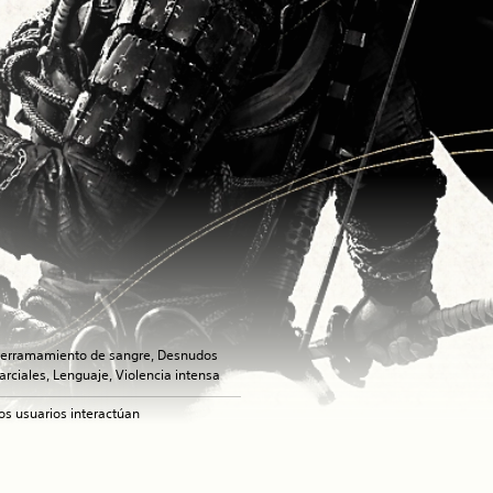
erramamiento de sangre, Desnudos
arciales, Lenguaje, Violencia intensa
os usuarios interactúan