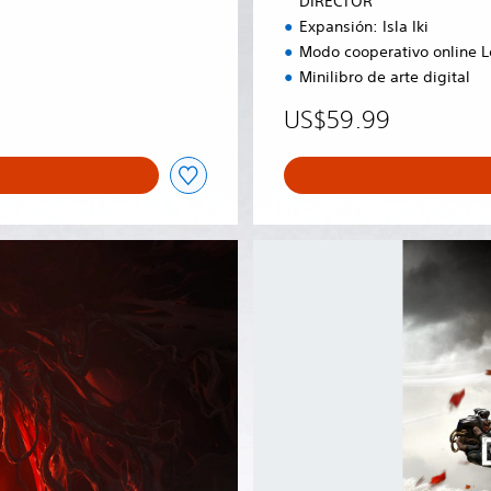
DIRECTOR
N
Expansión: Isla Iki
D
Modo cooperativo online 
E
L
Minilibro de arte digital
D
US$59.99
I
R
E
C
T
O
G
R
h
o
s
t
o
f
T
s
u
s