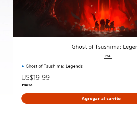
h
i
m
a
:
L
e
Ghost of Tsushima: Lege
g
e
PS4
n
Ghost of Tsushima: Legends
d
s
US$19.99
Prueba
Agregar al carrito