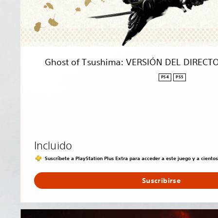
i
m
a
:
V
E
Ghost of Tsushima: VERSIÓN DEL DIRECTOR
R
S
PS4
PS5
I
Ó
N
D
E
L
Incluido
D
I
Suscríbete a PlayStation Plus Extra para acceder a este juego y a ciento
R
E
Suscribirse
C
T
O
G