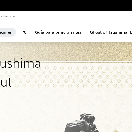
istencia
sumen
PC
Guía para principiantes
Ghost of Tsushima: 
sushima
Cut