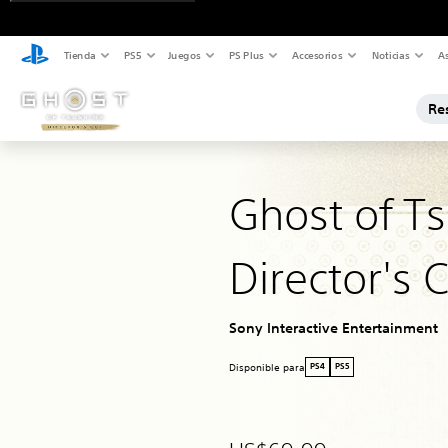
Tienda
PS5
Juegos
PS Plus
Accesorios
Noticias
As
Re
Ghost of T
Director's 
Sony Interactive Entertainment
Disponible para
PS4
PS5