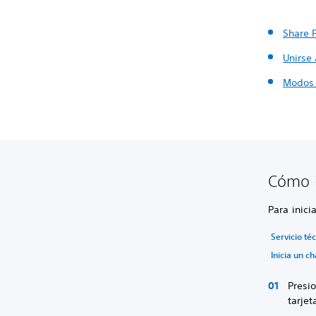
Share 
Unirse
Modos 
Cómo i
Para inici
Servicio té
Inicia un c
Presio
tarjet