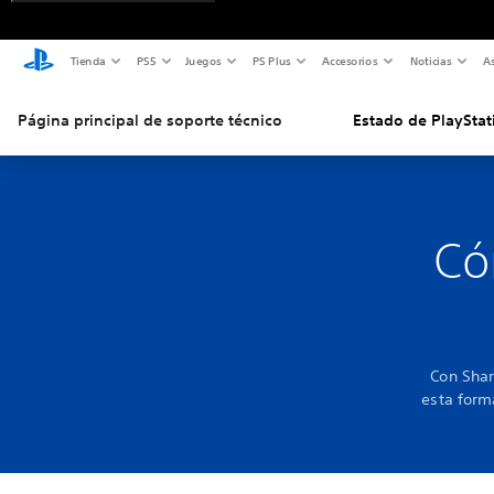
Tienda
PS5
Juegos
PS Plus
Accesorios
Noticias
As
Página principal de soporte técnico
Estado de PlayStat
Có
Con Shar
esta form