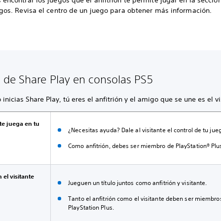
encontrar los juegos que el anfitrión te permite jugar en la sección
egos. Revisa el centro de un juego para obtener más información.
de Share Play en consolas PS5
inicias Share Play, tú eres el anfitrión y el amigo que se une es el vi
nte juega en tu
¿Necesitas ayuda? Dale al visitante el control de tu jue
Como anfitrión, debes ser miembro de PlayStation® Plu
 el visitante
Jueguen un título juntos como anfitrión y visitante.
Tanto el anfitrión como el visitante deben ser miembro
PlayStation Plus.