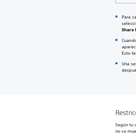
Para c
selecci
Share 
Cuando
apare
Esto t
Una se
despué
Restri
Según tu 
no se mues