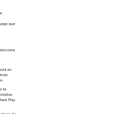
de
juego que
selecciona
está en
trión
n.
o te
estabas
hare Play.