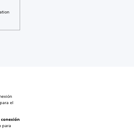
ation
nexión
para el
 conexión
n para