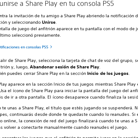
nirse a Share Play en tu consola PS5
tra la invitación de tu amigo a Share Play abriendo la notificación 
ación y seleccionando
Unirse
.
ntalla de juego del anfitrión aparece en tu pantalla con el modo de 
último seleccionó previamente.
otificaciones en consolas PS5
alir de Share Play, selecciona la tarjeta de chat de voz del grupo, 
itrión y, luego,
Abandonar sesión de Share Play
.
én puedes cerrar Share Play en la sección
Inicio de los juegos
.
lay aparece en la sección Inicio de tus juegos mientras Share Play 
Usa el ícono de Share Play para iniciar la pantalla del juego del anfi
 de ir a otra pantalla. El ícono desaparece cuando finaliza la sesió
 te unas a Share Play, el título que estés jugando se suspenderá. N
pes, continuarás desde donde te quedaste cuando lo reanudes. Si 
 online, la conexión de red del juego finalizará cuando te unas a S
s volver a conectarte manualmente cuando reanudes el juego.