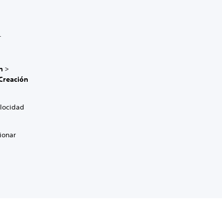
.
n
>
Creación
elocidad
ionar