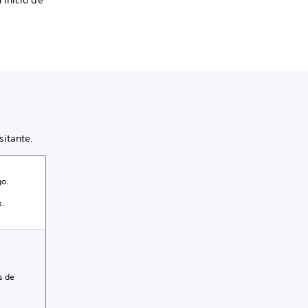
 Inicio de
sitante.
go.
s.
s de