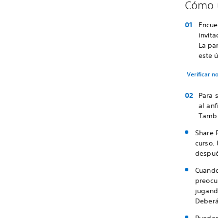
Cómo u
Encuen
invit
La pa
este 
Verificar n
Para s
al anf
Tambi
Share P
curso. 
después
Cuando
preocu
jugando
Deberá