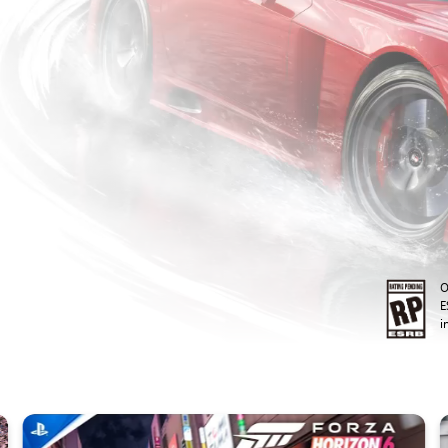
O
E
i