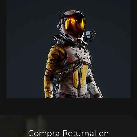
Compra Returnal en
A
C
S
R
R