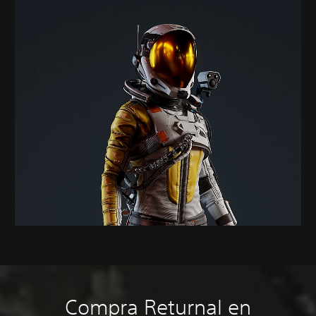
Compra Returnal en
A
C
S
R
R