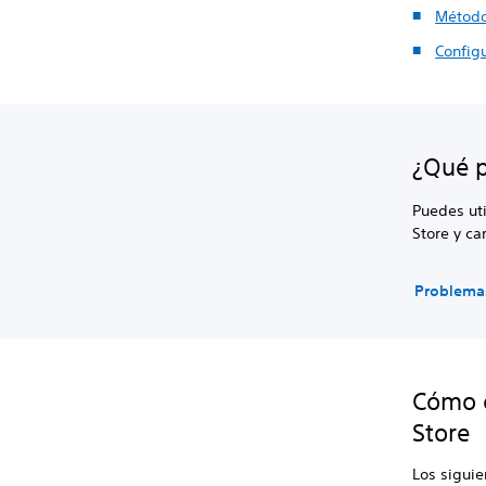
Método
Config
¿Qué p
Puedes uti
Store y car
Problema
Cómo c
Store
Los sigui