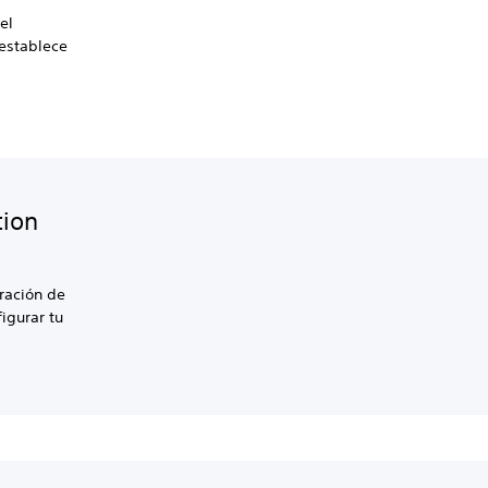
el
 establece
tion
ración de
igurar tu