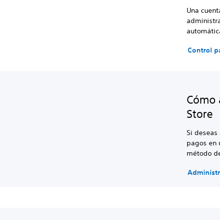
Una cuenta
administra
automátic
Control p
Cómo a
Store
Si deseas 
pagos en
método de
Administ