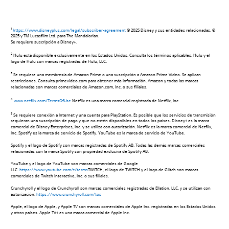
1
https://www.disneyplus.com/legal/subscriber-agreement
© 2025 Disney y sus entidades relacionadas. ©
2025 y TM Lucasfilm Ltd. para The Mandalorian.
Se requiere suscripción a Disney+.
2
Hulu está disponible exclusivamente en los Estados Unidos. Consulta los términos aplicables. Hulu y el
logo de Hulu son marcas registradas de Hulu, LLC.
3
Se requiere una membresía de Amazon Prime o una suscripción a Amazon Prime Video. Se aplican
restricciones. Consulta primevideo.com para obtener más información. Amazon y todas las marcas
relacionadas son marcas comerciales de Amazon.com, Inc. o sus filiales.
4
www.netflix.com/TermsOfUse
Netflix es una marca comercial registrada de Netflix, Inc.
5
Se requiere conexión a Internet y una cuenta para PlayStation. Es posible que los servicios de transmisión
requieran una suscripción de pago y que no estén disponibles en todos los países. Disney+ es la marca
comercial de Disney Enterprises, Inc. y se utiliza con autorización. Netflix es la marca comercial de Netflix,
Inc. Spotify es la marca de servicio de Spotify. YouTube es la marca de servicio de YouTube.
Spotify y el logo de Spotify son marcas registradas de Spotify AB. Todas las demás marcas comerciales
relacionadas con la marca Spotify son propiedad exclusiva de Spotify AB.
YouTube y el logo de YouTube son marcas comerciales de Google
LLC.
https://www.youtube.com/t/terms
TWITCH, el logo de TWITCH y el logo de Glitch son marcas
comerciales de Twitch Interactive, Inc. o sus filiales.
Crunchyroll y el logo de Crunchyroll son marcas comerciales registradas de Ellation, LLC, y se utilizan con
autorización.
https://www.crunchyroll.com/tos
Apple, el logo de Apple, y Apple TV son marcas comerciales de Apple Inc. registradas en los Estados Unidos
y otros países. Apple TV+ es una marca comercial de Apple Inc.