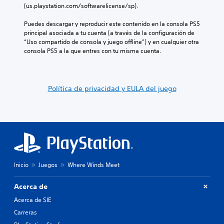
v
o
i
u
o
(us.playstation.com/softwarelicense/sp).
i
e
a
n
s
d
l
y
a
i
Puedes descargar y reproducir este contenido en la consola PS5 
u
i
l
m
c
principal asociada a tu cuenta (a través de la configuración de 
a
g
o
a
i
“Uso compartido de consola y juego offline”) y en cualquier otra 
l
i
s
n
ó
consola PS5 a la que entres con tu misma cuenta.
e
e
p
e
n
s
n
e
r
p
.
d
r
a
r
o
s
q
e
Política de privacidad y EULA del juego
u
o
u
d
n
n
e
e
n
a
p
f
i
j
e
i
v
e
r
n
e
s
m
i
l
p
i
d
d
r
t
a
e
i
Inicio
Juegos
Where Winds Meet
e
a
d
n
l
l
i
c
e
t
Acerca de
f
i
e
e
i
Acerca de SIE
p
r
r
c
a
l
n
Carreras
u
l
o
a