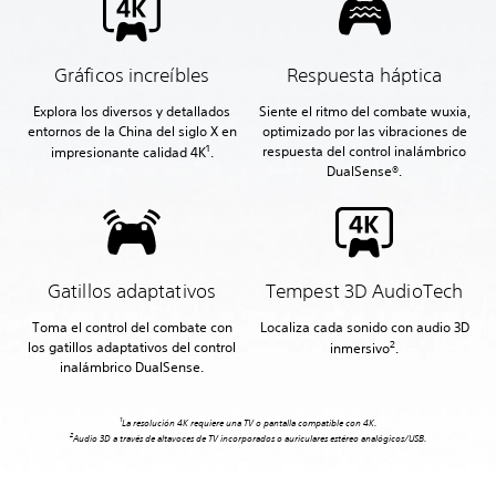
Gráficos increíbles
Respuesta háptica
Explora los diversos y detallados
Siente el ritmo del combate wuxia,
entornos de la China del siglo X en
optimizado por las vibraciones de
1
respuesta del control inalámbrico
impresionante calidad 4K
.
DualSense®.
Gatillos adaptativos
Tempest 3D AudioTech
Toma el control del combate con
Localiza cada sonido con audio 3D
2
los gatillos adaptativos del control
inmersivo
.
inalámbrico DualSense.
1
La resolución 4K requiere una TV o pantalla compatible con 4K.
2
Audio 3D a través de altavoces de TV incorporados o auriculares estéreo analógicos/USB.