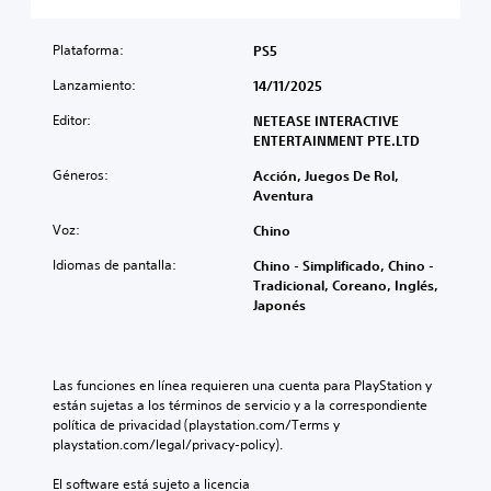
a
i
u
n
m
r
r
y
f
b
l
e
e
r
i
Plataforma:
PS5
o
l
s
o
a
s
d
u
n
Lanzamiento:
r
14/11/2025
v
e
b
t
l
o
s
Editor:
t
NETEASE INTERACTIVE
a
o
l
a
í
ENTERTAINMENT PTE.LTD
l
s
ú
f
t
(
c
Géneros:
Acción, Juegos De Rol,
m
í
u
H
o
Aventura
e
o
l
U
n
n
g
o
D
t
Voz:
Chino
e
e
s
)
r
s
n
p
s
o
Idiomas de pantalla:
Chino - Simplificado, Chino -
d
e
a
e
l
Tradicional, Coreano, Inglés,
e
r
r
p
e
Japonés
a
a
a
r
s
u
l
l
e
a
d
d
a
s
u
i
e
h
e
n
Las funciones en línea requieren una cuenta para PlayStation y 
o
l
i
n
a
están sujetas a los términos de servicio y a la correspondiente 
i
j
s
t
d
política de privacidad (playstation.com/Terms y 
n
u
t
a
i
playstation.com/legal/privacy-policy).
d
e
o
d
s
i
g
r
e
p
El software está sujeto a licencia 