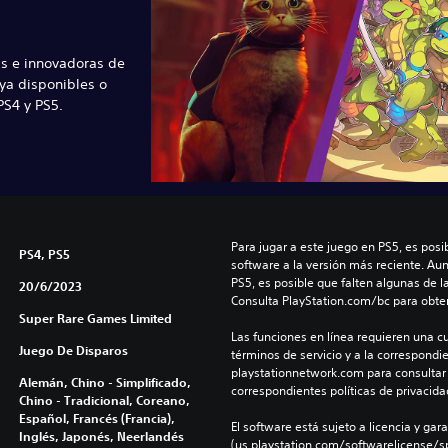
s e innovadoras de
ya disponibles o
S4 y PS5.
Para jugar a este juego en PS5, es posib
PS4, PS5
software a la versión más reciente. Au
PS5, es posible que falten algunas de l
20/6/2023
Consulta PlayStation.com/bc para obte
Super Rare Games Limited
Las funciones en línea requieren una cu
Juego De Disparos
términos de servicio y a la correspondien
playstationnetwork.com para consultar l
Alemán, Chino - Simplificado,
correspondientes políticas de privacidad
Chino - Tradicional, Coreano,
Español, Francés (Francia),
El software está sujeto a licencia y gara
Inglés, Japonés, Neerlandés
(us.playstation.com/softwarelicense/sp