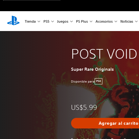
Tienda
PS5
Juegos
PS Plus
Accesorios
Noticias
POST VOID
Super Rare Originals
Disponible para
PS4
US$5.99
Agregar al carrito