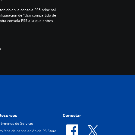
enido en la consola PS5 principal 
nfiguración de “Uso compartido de 
 otra consola PS5 a la que entres 
s
Recursos
Conectar
Términos de Servicio
Política de cancelación de PS Store