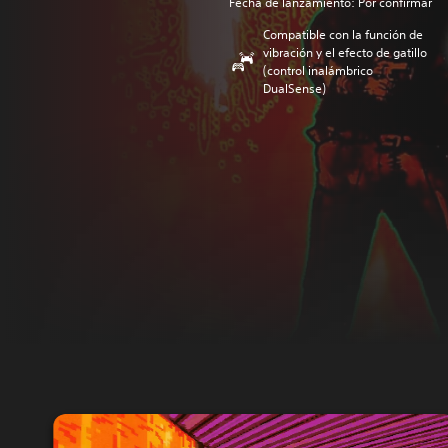
Fecha de lanzamiento: Por confirmar
Compatible con la función de
vibración y el efecto de gatillo
(control inalámbrico
DualSense)