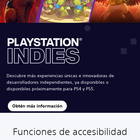
Descubre más experiencias únicas e innovadoras de
desarrolladores independientes, ya disponibles o
disponibles próximamente para PS4 y PS5.
Obtén más información
Funciones de accesibilidad
S
S
P
e
e
a