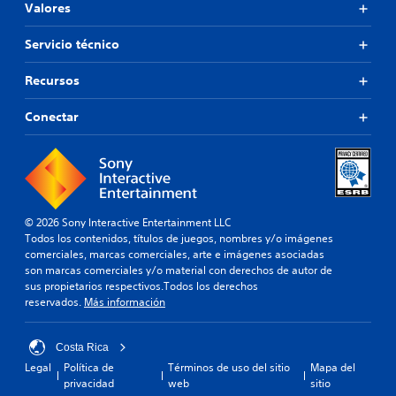
i
Valores
l
o
e
o
l
n
g
Servicio técnico
e
c
o
s
i
h
d
Recursos
a
a
e
c
b
m
Conectar
i
l
o
n
a
v
e
d
i
m
o
m
á
.
i
t
e
i
n
© 2026 Sony Interactive Entertainment LLC
c
t
Todos los contenidos, títulos de juegos, nombres y/o imágenes
a
o
comerciales, marcas comerciales, arte e imágenes asociadas
(
.
son marcas comerciales y/o material con derechos de autor de
s
sus propietarios respectivos.Todos los derechos
o
reservados.
Más información
l
S
o
e
e
p
Costa Rica
l
u
Legal
Política de
Términos de uso del sitio
Mapa del
j
e
privacidad
web
sitio
u