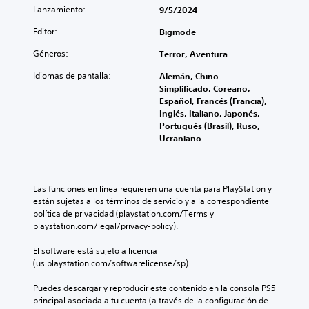
s
d
e
Lanzamiento:
9/5/2024
l
e
P
j
m
u
Editor:
Bigmode
u
o
e
e
Géneros:
Terror, Aventura
d
v
g
e
i
Idiomas de pantalla:
o
Alemán, Chino -
s
m
e
Simplificado, Coreano,
j
i
n
Español, Francés (Francia),
u
e
c
Inglés, Italiano, Japonés,
g
n
u
Portugués (Brasil), Ruso,
a
a
Ucraniano
t
r
l
o
s
q
i
P
u
n
u
i
Las funciones en línea requieren una cuenta para PlayStation y 
s
e
e
están sujetas a los términos de servicio y a la correspondiente 
u
d
r
política de privacidad (playstation.com/Terms y 
b
e
m
playstation.com/legal/privacy-policy).
t
s
o
í
j
m
El software está sujeto a licencia 
t
u
e
(us.playstation.com/softwarelicense/sp).
u
g
n
l
a
t
Puedes descargar y reproducir este contenido en la consola PS5 
o
r
o
principal asociada a tu cuenta (a través de la configuración de 
s
s