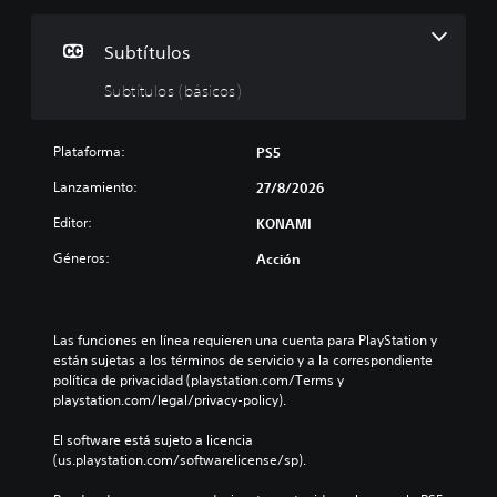
b
t
í
Subtítulos
t
Subtítulos (básicos)
u
l
o
Plataforma:
PS5
s
(
Lanzamiento:
27/8/2026
b
Editor:
KONAMI
á
s
Géneros:
Acción
i
c
o
s
Las funciones en línea requieren una cuenta para PlayStation y 
)
están sujetas a los términos de servicio y a la correspondiente 
política de privacidad (playstation.com/Terms y 
E
playstation.com/legal/privacy-policy).
l
j
El software está sujeto a licencia 
u
(us.playstation.com/softwarelicense/sp).
e
g