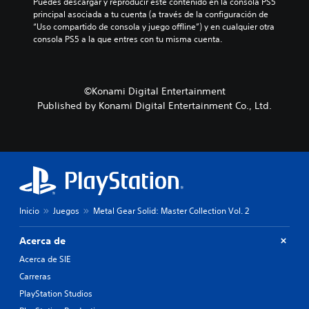
Puedes descargar y reproducir este contenido en la consola PS5 
o
principal asociada a tu cuenta (a través de la configuración de 
s
“Uso compartido de consola y juego offline”) y en cualquier otra 
o
consola PS5 a la que entres con tu misma cuenta.
l
a
m
e
©Konami Digital Entertainment
n
t
Published by Konami Digital Entertainment Co., Ltd.
e
i
n
c
l
u
y
e
Inicio
Juegos
Metal Gear Solid: Master Collection Vol. 2
s
u
Acerca de
b
t
Acerca de SIE
í
Carreras
t
u
PlayStation Studios
l