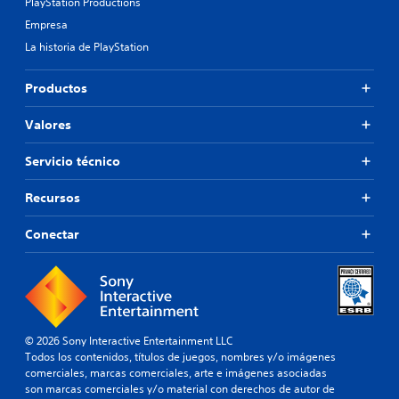
PlayStation Productions
o
s
Empresa
p
La historia de PlayStation
a
r
Productos
a
l
a
Valores
h
i
Servicio técnico
s
t
Recursos
o
r
i
Conectar
a
y
l
o
s
p
© 2026 Sony Interactive Entertainment LLC
e
Todos los contenidos, títulos de juegos, nombres y/o imágenes
r
comerciales, marcas comerciales, arte e imágenes asociadas
s
son marcas comerciales y/o material con derechos de autor de
o