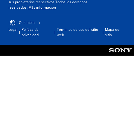
sus propietarios respectivos.Todos los derechos
n
reservados.
Más información
a
j
e
Colombia
s
Legal
Política de
Términos de uso del sitio
Mapa del
p
privacidad
web
sitio
r
i
n
c
i
p
a
l
e
s
.