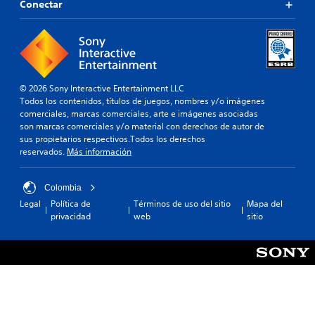
u
Conectar
a
j
s
l
o
a
i
y
r
d
e
s
a
l
t
d
j
i
e
© 2026 Sony Interactive Entertainment LLC
u
c
a
Todos los contenidos, títulos de juegos, nombres y/o imágenes
e
k
u
comerciales, marcas comerciales, arte e imágenes asociadas
g
a
d
son marcas comerciales y/o material con derechos de autor de
o
i
j
sus propietarios respectivos.Todos los derechos
e
o
u
reservados.
Más información
n
p
s
c
a
u
t
r
Colombia
a
a
a
l
Legal
Política de
Términos de uso del sitio
Mapa del
b
q
q
privacidad
web
sitio
l
u
u
e
e
i
(
s
e
e
b
r
p
á
m
u
s
o
e
m
i
d