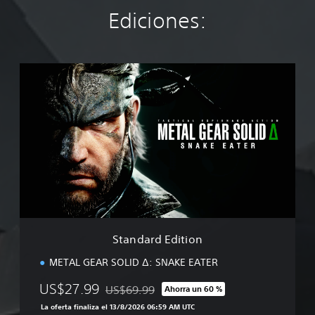
Ediciones:
S
t
a
n
d
a
r
d
E
d
i
t
i
Standard Edition
o
n
METAL GEAR SOLID Δ: SNAKE EATER
US$27.99
US$69.99
Ahorra un 60 %
Rebajado del precio original de US$69.99
La oferta finaliza el 13/8/2026 06:59 AM UTC