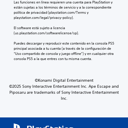
í
Las funciones en línea requieren una cuenta para PlayStation y 
l
s
p
n
están sujetas a los términos de servicio y a la correspondiente 
j
d
a
t
política de privacidad (playstation.com/Terms y 
u
e
r
e
playstation.com/legal/privacy-policy).
e
a
a
g
g
u
l
r
El software está sujeto a licencia 
o
d
a
a
(us.playstation.com/softwarelicense/sp).
e
i
h
m
n
o
i
e
Puedes descargar y reproducir este contenido en la consola PS5 
c
i
s
n
principal asociada a tu cuenta (a través de la configuración de 
u
n
t
t
“Uso compartido de consola y juego offline”) y en cualquier otra 
a
d
o
e
consola PS5 a la que entres con tu misma cuenta.
l
i
r
l
q
v
i
o
u
i
a
s
i
d
y
c
e
©Konami Digital Entertainment
u
l
o
r
©2025 Sony Interactive Entertainment Inc. Ape Escape and
a
o
n
m
l
Piposaru are trademarks of Sony Interactive Entertainment
s
t
o
e
p
Inc.
r
m
s
e
o
e
.
r
l
n
s
e
t
o
s
A
o
n
d
.
u