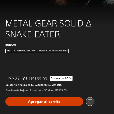
METAL GEAR SOLID Δ: 
SNAKE EATER
KONAMI
PS5
STANDARD EDITION
MEJORADO PARA PS5 PRO
US$27.99
US$69.99
Ahorra un 60 %
Rebajado del precio original de US$69.99
La oferta finaliza el 13/8/2026 06:59 AM UTC
Precio más bajo en los últimos 30 días: US$69.99
Agregar al carrito