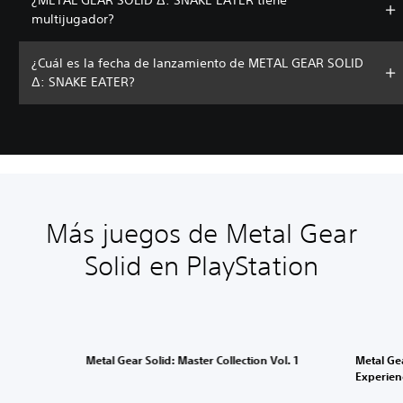
¿METAL GEAR SOLID Δ: SNAKE EATER tiene
multijugador?
¿Cuál es la fecha de lanzamiento de METAL GEAR SOLID
Δ: SNAKE EATER?
Más juegos de Metal Gear
Solid en PlayStation
Metal Gear Solid: Master Collection Vol. 1
Metal Gea
Experien