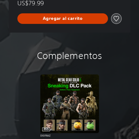
US$79.99
o
n
Agregar al carrito
Complementos
PS5
DISFRAZ