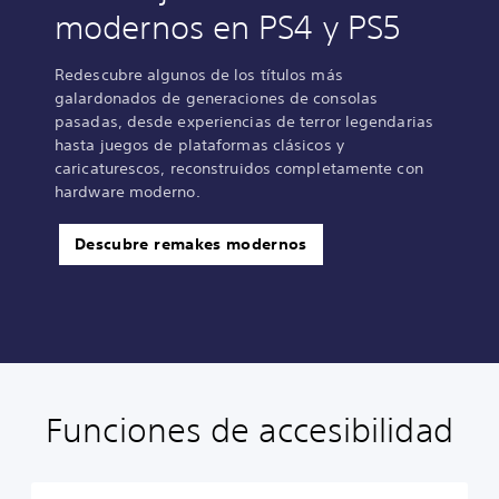
modernos en PS4 y PS5
Redescubre algunos de los títulos más
galardonados de generaciones de consolas
pasadas, desde experiencias de terror legendarias
hasta juegos de plataformas clásicos y
caricaturescos, reconstruidos completamente con
hardware moderno.
Descubre remakes modernos
Funciones de accesibilidad
C
S
R
R
o
u
e
e
n
b
a
c
t
t
s
o