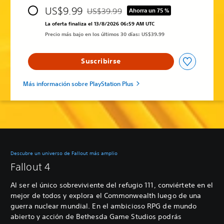
US$9.99
US$39.99
Ahorra un 75 %
Rebajado del precio original de US$39.99
La oferta finaliza el 13/8/2026 06:59 AM UTC
Precio más bajo en los últimos 30 días: US$39.99
Suscribirse
Más información sobre PlayStation Plus
Descubre un universo de Fallout más amplio
Fallout 4
Al ser el único sobreviviente del refugio 111, conviértete en el
mejor de todos y explora el Commonwealth luego de una
guerra nuclear mundial. En el ambicioso RPG de mundo
abierto y acción de Bethesda Game Studios podrás