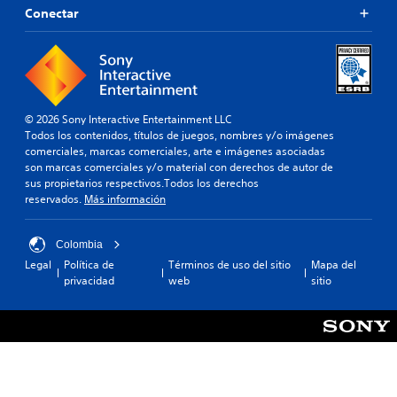
n
c
n
Conectar
e
d
a
i
n
e
d
d
s
t
e
o
u
i
s
s
t
b
d
p
o
i
e
a
r
© 2026 Sony Interactive Entertainment LLC
l
c
r
i
Todos los contenidos, títulos de juegos, nombres y/o imágenes
i
a
a
a
comerciales, marcas comerciales, arte e imágenes asociadas
d
c
d
l
son marcas comerciales y/o material con derechos de autor de
a
o
a
d
sus propietarios respectivos.Todos los derechos
a
m
d
e
reservados.
Más información
l
u
d
l
t
n
g
e
a
i
a
j
Colombia
v
c
m
o
Legal
Política de
Términos de uso del sitio
Mapa del
o
a
e
y
privacidad
web
sitio
z
r
p
s
.
t
l
e
t
a
m
i
y
A
á
c
e
u
s
k
n
d
f
c
a
i
á