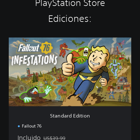
PlayStation Store
Ediciones:
S
t
a
n
d
a
r
d
E
d
i
t
i
Standard Edition
o
n
Fallout 76
Incluido
US$39.99