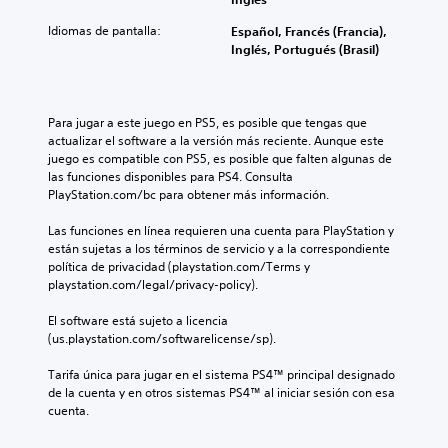
m
o
o
d
a
u
b
e
z
i
h
Idiomas de pantalla:
Español, Francés (Francia),
n
i
n
a
o
i
Inglés, Portugués (Brasil)
a
é
c
l
i
s
d
n
u
t
n
t
i
s
a
a
d
o
s
e
l
p
i
r
Para jugar a este juego en PS5, es posible que tengas que 
p
c
q
a
v
i
actualizar el software a la versión más reciente. Aunque este 
o
o
u
r
i
a
juego es compatible con PS5, es posible que falten algunas de 
s
m
i
a
d
y
las funciones disponibles para PS4. Consulta 
i
u
e
t
u
l
PlayStation.com/bc para obtener más información.
c
n
r
i
a
o
i
i
m
.
l
s
Las funciones en línea requieren una cuenta para PlayStation y 
ó
c
o
e
p
están sujetas a los términos de servicio y a la correspondiente 
n
a
m
s
e
política de privacidad (playstation.com/Terms y 
p
C
v
e
.
r
playstation.com/legal/privacy-policy).
r
h
i
n
s
e
s
t
a
o
El software está sujeto a licencia 
d
A
u
o
t
n
(us.playstation.com/softwarelicense/sp).
e
a
.
u
r
a
f
l
d
á
j
Tarifa única para jugar en el sistema PS4™ principal designado 
i
m
i
e
p
R
de la cuenta y en otros sistemas PS4™ al iniciar sesión con esa 
n
e
o
s
i
cuenta.
i
e
n
p
m
d
d
c
t
r
o
a