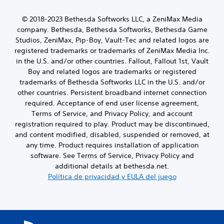
o
o
e
i
a
n
o
r
P
n
l
© 2018-2023 Bethesda Softworks LLC, a ZeniMax Media
o
a
d
u
c
t
company. Bethesda, Bethesda Softworks, Bethesda Game
t
P
e
a
i
e
r
Studios, ZeniMax, Pip-Boy, Vault-Tec and related logos are
u
d
t
p
r
a
e
e
registered trademarks or trademarks of ZeniMax Media Inc.
a
o
n
v
d
s
l
in the U.S. and/or other countries. Fallout, Fallout 1st, Vault
r
a
é
e
e
e
Boy and related logos are trademarks or registered
t
i
s
s
n
s
i
trademarks of Bethesda Softworks LLC in the U.S. and/or
o
d
e
v
.
v
s
other countries. Persistent broadband internet connection
e
s
i
a
l
d
required. Acceptance of end user license agreement,
t
a
o
a
e
a
r
Terms of Service, and Privacy Policy, and account
t
v
b
y
t
registration required to play. Product may be discontinued,
a
i
l
r
u
and content modified, disabled, suspended or removed, at
m
b
e
e
t
b
any time. Product requires installation of application
r
c
c
o
i
software. See Terms of Service, Privacy Policy and
a
e
i
é
r
c
additional details at bethesda.net.
r
b
n
i
i
l
i
Política de privacidad y EULA del juego
s
a
ó
a
r
e
n
l
s
p
p
d
e
a
a
e
e
l
l
s
r
l
i
a