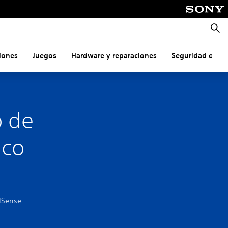
Busca
iones
Juegos
Hardware y reparaciones
Seguridad onlin
o de
ico
lSense