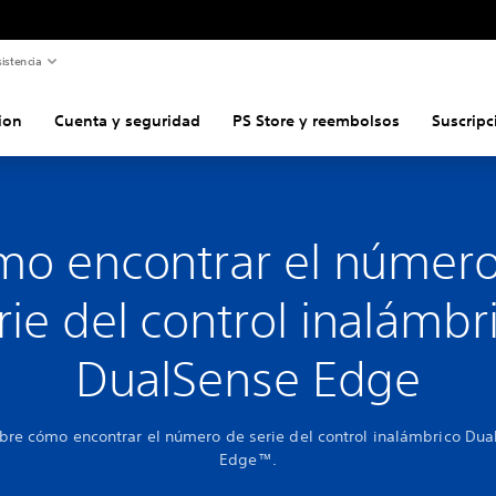
istencia
ion
Cuenta y seguridad
PS Store y reembolsos
Suscripc
o encontrar el númer
rie del control inalámbr
DualSense Edge
bre cómo encontrar el número de serie del control inalámbrico Dua
Edge™.