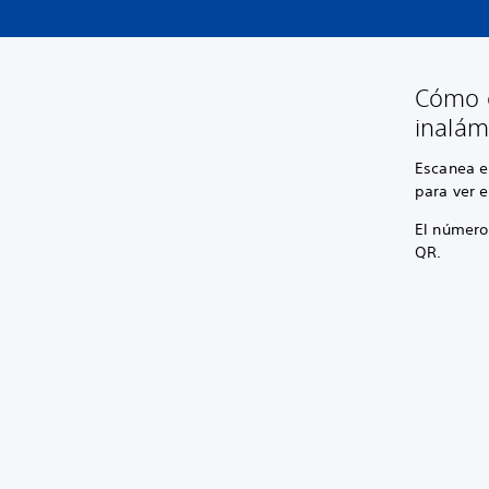
Cómo e
inalám
Escanea e
para ver e
El número 
QR.