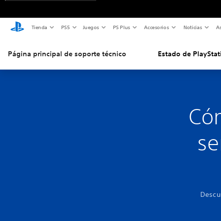
Tienda
PS5
Juegos
PS Plus
Accesorios
Noticias
As
Página principal de soporte técnico
Estado de PlayStat
Cóm
se
Descu