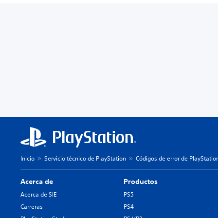
Inicio
Servicio técnico de PlayStation
Códigos de error de PlayStatio
Acerca de
Productos
Acerca de SIE
PS5
Carreras
PS4