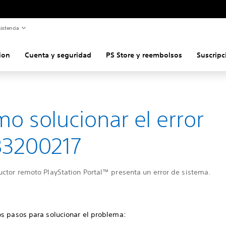
istencia
ion
Cuenta y seguridad
PS Store y reembolsos
Suscripc
o solucionar el error
83200217
uctor remoto PlayStation Portal™ presenta un error de sistema.
os pasos para solucionar el problema: