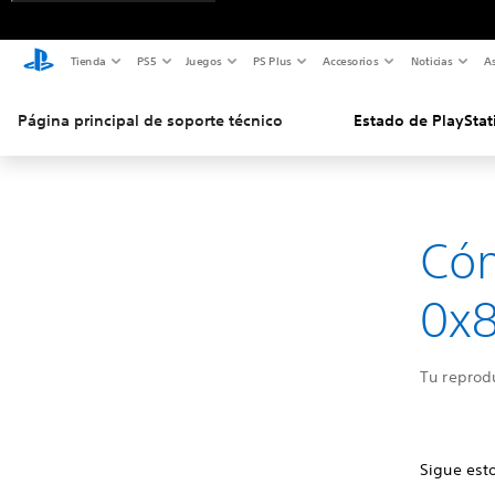
Tienda
PS5
Juegos
PS Plus
Accesorios
Noticias
As
Página principal de soporte técnico
Estado de PlayStat
Cóm
0x
Tu reprod
Sigue est