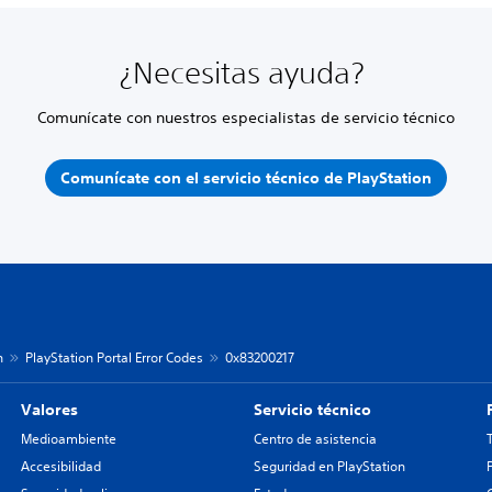
¿Necesitas ayuda?
Comunícate con nuestros especialistas de servicio técnico
Comunícate con el servicio técnico de PlayStation
n
PlayStation Portal Error Codes
0x83200217
Valores
Servicio técnico
Medioambiente
Centro de asistencia
Accesibilidad
Seguridad en PlayStation