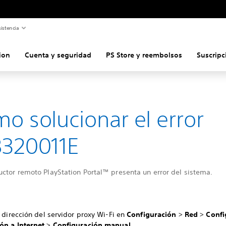
istencia
ion
Cuenta y seguridad
PS Store y reembolsos
Suscripc
o solucionar el error
320011E
uctor remoto PlayStation Portal™ presenta un error del sistema.
a dirección del servidor proxy Wi-Fi en
Configuración
>
Red
>
Confi
ón a Internet
>
Configuración manual
.