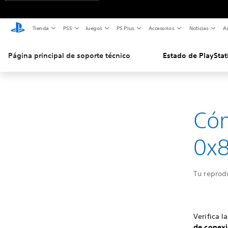
Tienda
PS5
Juegos
PS Plus
Accesorios
Noticias
As
Página principal de soporte técnico
Estado de PlayStat
Cóm
0x8
Tu reprod
Verifica l
de conexi