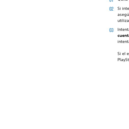
Si in
asegú
utiliz
Intent
cuent
inten
Si el 
PlaySt