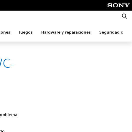
Busca
iones
Juegos
Hardware y reparaciones
Seguridad onlin
WC-
 problema
rlo.