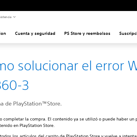
istencia
ion
Cuenta y seguridad
PS Store y reembolsos
Suscripc
o solucionar el error 
360-3
a de PlayStation™Store.
o completar la compra. El contenido ya se utilizó o puede haber un
tenido en PlayStation Store.
todos los artículos del carrito de PlayStation Store y vuelve a intenta