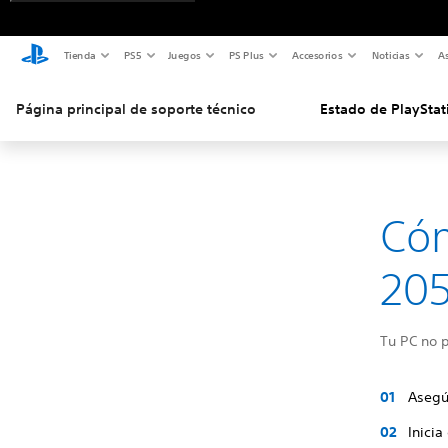
Tienda
PS5
Juegos
PS Plus
Accesorios
Noticias
As
Página principal de soporte técnico
Estado de PlayStat
Cóm
20
Tu PC no p
Asegú
Inicia