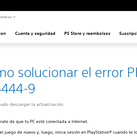
istencia
ion
Cuenta y seguridad
PS Store y reembolsos
Suscripc
o solucionar el error P
5444-9
udo descargar la actualización.
rate de que tu PC esté conectada a Internet.
 el juego de nuevo y, luego, inicia sesión en PlayStation® cuando te lo