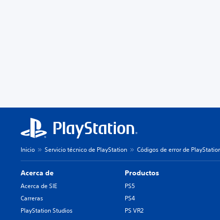
Inicio
Servicio técnico de PlayStation
Códigos de error de PlayStatio
Acerca de
Productos
Acerca de SIE
PS5
Carreras
PS4
PlayStation Studios
PS VR2