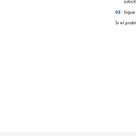
solici
Sigue 
Si el prob