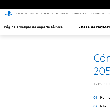
Tienda
PS5
Juegos
PS Plus
Accesorios
Noticias
As
Página principal de soporte técnico
Estado de PlayStat
Cóm
20
Tu PC no p
Reinic
Intent