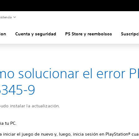
istencia
ion
Cuenta y seguridad
PS Store y reembolsos
Suscripc
o solucionar el error P
5345-9
udo instalar la actualización.
ia tu PC.
a iniciar el juego de nuevo y, luego, inicia sesión en PlayStation® cu