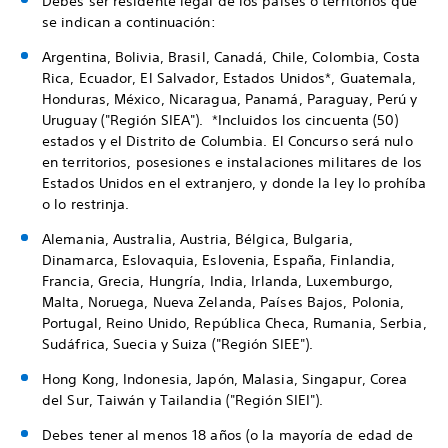
Debes ser residente legal de los países o territorios que
se indican a continuación:
Argentina, Bolivia, Brasil, Canadá, Chile, Colombia, Costa
Rica, Ecuador, El Salvador, Estados Unidos*, Guatemala,
Honduras, México, Nicaragua, Panamá, Paraguay, Perú y
Uruguay ("Región SIEA"). *Incluidos los cincuenta (50)
estados y el Distrito de Columbia. El Concurso será nulo
en territorios, posesiones e instalaciones militares de los
Estados Unidos en el extranjero, y donde la ley lo prohíba
o lo restrinja.
Alemania, Australia, Austria, Bélgica, Bulgaria,
Dinamarca, Eslovaquia, Eslovenia, España, Finlandia,
Francia, Grecia, Hungría, India, Irlanda, Luxemburgo,
Malta, Noruega, Nueva Zelanda, Países Bajos, Polonia,
Portugal, Reino Unido, República Checa, Rumania, Serbia,
Sudáfrica, Suecia y Suiza ("Región SIEE").
Hong Kong, Indonesia, Japón, Malasia, Singapur, Corea
del Sur, Taiwán y Tailandia ("Región SIEI").
Debes tener al menos 18 años (o la mayoría de edad de