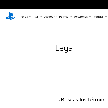
Tienda
PS5
Juegos
PS Plus
Accesorios
Noticias
Legal
¿Buscas los términos