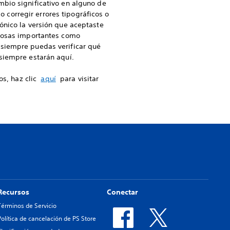
mbio significativo en alguno de
o corregir errores tipográficos o
ónico la versión que aceptaste
 cosas importantes como
siempre puedas verificar qué
siempre estarán aquí.
os, haz clic
aquí
para visitar
Recursos
Conectar
Términos de Servicio
Política de cancelación de PS Store