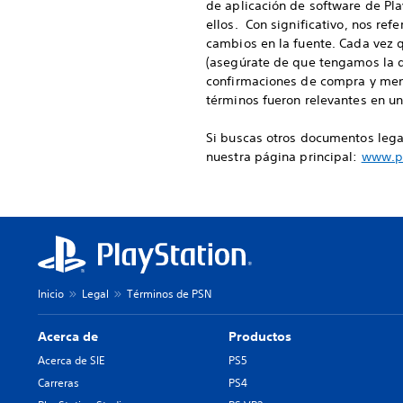
de aplicación de software de Pl
ellos. Con significativo, nos ref
cambios en la fuente. Cada vez q
(asegúrate de que tengamos la d
confirmaciones de compra y mens
términos fueron relevantes en u
Si buscas otros documentos legal
nuestra página principal:
www.pl
Inicio
Legal
Términos de PSN
Acerca de
Productos
Acerca de SIE
PS5
Carreras
PS4