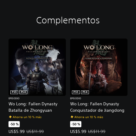
Complementos
PS5
PS4
PS5
PS4
EPISODIO
EPISODIO
Wo Long: Fallen Dynasty
Wo Long: Fallen Dynasty
Batalla de Zhongyuan
Conquistador de Jiangdong
Ahorra un 10 % más
Ahorra un 10 % más
-50 %
-50 %
Precio de la oferta: US$5.99. Precio original: US$11.99.
Precio de la oferta: US$5.99. Prec
US$5.99
US$11.99
US$5.99
US$11.99