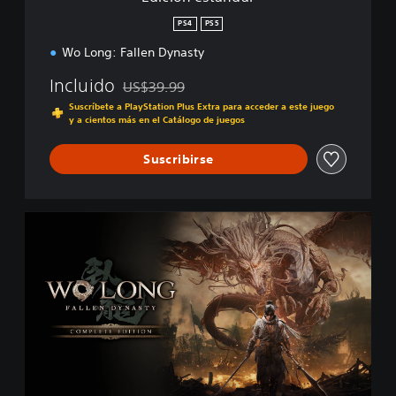
a
r
PS4
PS5
Wo Long: Fallen Dynasty
Incluido
US$39.99
Rebajado del precio original de US$39.99
Suscríbete a PlayStation Plus Extra para acceder a este juego
y a cientos más en el Catálogo de juegos
Suscribirse
C
o
m
p
l
e
t
e
E
d
i