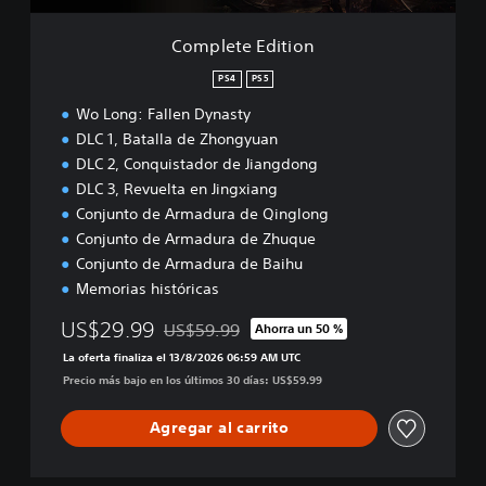
t
i
Complete Edition
o
n
PS4
PS5
Wo Long: Fallen Dynasty
DLC 1, Batalla de Zhongyuan
DLC 2, Conquistador de Jiangdong
DLC 3, Revuelta en Jingxiang
Conjunto de Armadura de Qinglong
Conjunto de Armadura de Zhuque
Conjunto de Armadura de Baihu
Memorias históricas
US$29.99
US$59.99
Ahorra un 50 %
Rebajado del precio original de US$59.99
La oferta finaliza el 13/8/2026 06:59 AM UTC
Precio más bajo en los últimos 30 días: US$59.99
Agregar al carrito