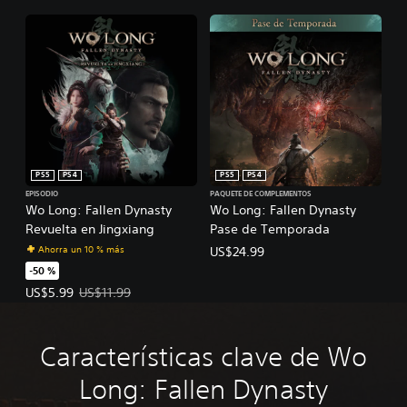
PS5
PS4
PS5
PS4
EPISODIO
PAQUETE DE COMPLEMENTOS
Wo Long: Fallen Dynasty
Wo Long: Fallen Dynasty
Revuelta en Jingxiang
Pase de Temporada
Ahorra un 10 % más
US$24.99
-50 %
Precio de la oferta: US$5.99. Precio original: US$11.99.
US$5.99
US$11.99
Características clave de Wo
Long: Fallen Dynasty