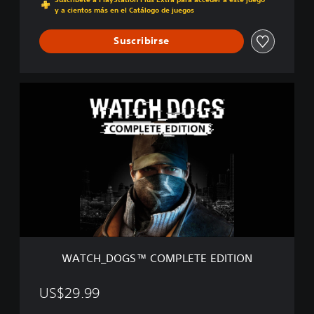
y a cientos más en el Catálogo de juegos
Suscribirse
W
A
T
C
H
_
D
O
G
S
™
C
O
WATCH_DOGS™ COMPLETE EDITION
M
P
L
US$29.99
E