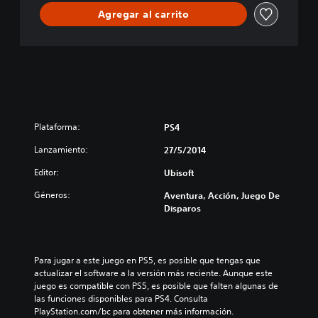
T
Agregar al carrito
E
E
D
I
T
I
O
N
Plataforma:
PS4
Lanzamiento:
27/5/2014
Editor:
Ubisoft
Géneros:
Aventura, Acción, Juego De
Disparos
Para jugar a este juego en PS5, es posible que tengas que 
actualizar el software a la versión más reciente. Aunque este 
juego es compatible con PS5, es posible que falten algunas de 
las funciones disponibles para PS4. Consulta 
PlayStation.com/bc para obtener más información.