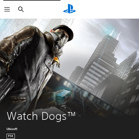
Buscar
Watch Dogs™
Ubisoft
PS4