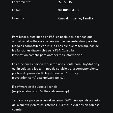
g
l
Lanzamiento:
z
2/8/2016
t
a
e
a
o
r
Editor:
n
WEIRDBEARD
c
n
s
c
i
e
Géneros:
i
Casual, Ingenio, Familia
i
ó
n
s
a
n
s
r
f
P
u
l
r
u
b
Para jugar a este juego en PS5, es posible que tengas que 
o
o
e
t
actualizar el software a la versión más reciente. Aunque este 
s
n
d
í
juego es compatible con PS5, es posible que falten algunas de 
v
t
e
t
las funciones disponibles para PS4. Consulta 
o
a
s
u
PlayStation.com/bc para obtener más información.
l
l
j
l
ú
(
u
o
Las funciones en línea requieren una cuenta para PlayStation y 
m
H
g
s
están sujetas a los términos de servicio y a la correspondiente 
e
U
a
p
política de privacidad (playstation.com/Terms y 
n
D
r
o
playstation.com/legal/privacy-policy).
e
)
y
r
s
s
d
q
El software está sujeto a licencia 
d
e
e
u
(us.playstation.com/softwarelicense/sp).
e
p
s
e
a
r
p
e
Tarifa única para jugar en el sistema PS4™ principal designado 
u
e
l
l
de la cuenta y en otros sistemas PS4™ al iniciar sesión con esa 
d
s
a
j
cuenta.
i
e
z