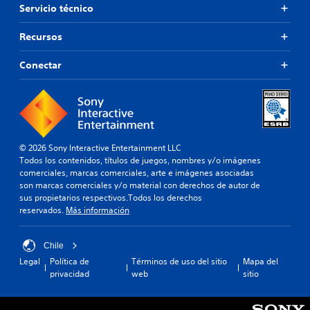
d
Servicio técnico
e
r
o
e
p
.
r
u
Recursos
l
l
o
s
Conectar
f
a
á
d
c
o
i
s
l
l
m
o
e
s
© 2026 Sony Interactive Entertainment LLC
n
b
Todos los contenidos, títulos de juegos, nombres y/o imágenes
t
o
comerciales, marcas comerciales, arte e imágenes asociadas
e
t
son marcas comerciales y/o material con derechos de autor de
.
o
sus propietarios respectivos.Todos los derechos
n
reservados.
Más información
e
A
s
l
.
Chile
t
Legal
Política de
Términos de uso del sitio
Mapa del
e
privacidad
web
sitio
S
r
e
n
p