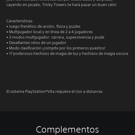
cayendo en picado, Tricky Towers te hará pasar un buen rato!
Características:
• Juego frenético de acción, física y puzles
• Multijugador local y en línea de 2 a 4 jugadores
• 3 modos multijugador: carrera, supervivencia y puzle
• Desafiantes retos de un jugador
• Modo clasificación ¡compite por los primeros puestos!
• 17 poderosos hechizos de magia de luz y hechizos de magia oscura
El sistema PlayStation®Vita requiere el Uso a distancia.
Complementos