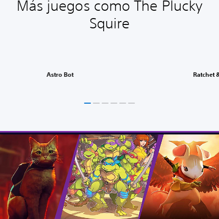
Más juegos como The Plucky
Squire
Astro Bot
Ratchet &