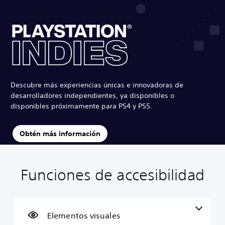
Descubre más experiencias únicas e innovadoras de
desarrolladores independientes, ya disponibles o
disponibles próximamente para PS4 y PS5.
Obtén más información
Funciones de accesibilidad
T
C
S
R
D
e
o
u
e
i
x
n
b
a
f
t
t
t
s
i
o
r
í
i
c
Elementos visuales
n
o
t
g
u