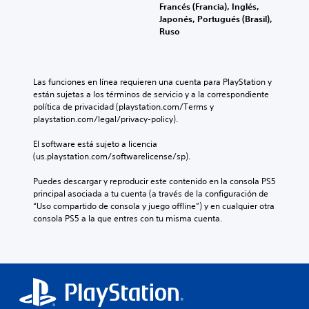
l
l
Francés (Francia), Inglés,
e
p
l
m
e
Japonés, Portugués (Brasil),
a
r
d
e
s
Ruso
u
e
e
n
a
d
s
d
t
u
i
e
e
e
n
o
n
s
s
a
Las funciones en línea requieren una cuenta para PlayStation y 
i
t
a
u
d
están sujetas a los términos de servicio y a la correspondiente 
n
a
f
b
i
política de privacidad (playstation.com/Terms y 
d
d
í
t
s
playstation.com/legal/privacy-policy).
i
e
o
i
p
v
u
o
t
o
El software está sujeto a licencia 
i
n
a
u
s
(us.playstation.com/softwarelicense/sp).
d
a
c
l
i
u
m
t
a
c
Puedes descargar y reproducir este contenido en la consola PS5 
a
a
i
d
i
principal asociada a tu cuenta (a través de la configuración de 
l
n
v
o
ó
“Uso compartido de consola y juego offline”) y en cualquier otra 
e
e
a
.
n
consola PS5 a la que entres con tu misma cuenta.
s
r
r
p
.
a
u
r
S
q
n
e
u
u
r
d
b
e
a
e
p
n
t
f
e
g
i
í