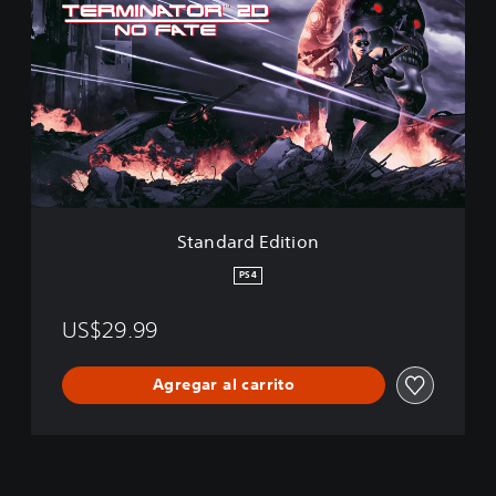
a
n
d
a
r
d
E
d
i
t
i
Standard Edition
o
n
PS4
US$29.99
Agregar al carrito