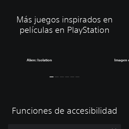
Más juegos inspirados en
películas en PlayStation
Alien: Isolation
Imagen 
Funciones de accesibilidad
T
C
S
R
D
e
o
e
e
i
x
n
p
a
f
t
t
u
s
i