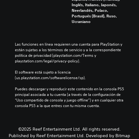
r
r
s
n
Inglés, Italiano, Japonés,
s
o
q
d
e
Neerlandés, Polaco,
e
l
u
e
r
Portugués (Brasil), Ruso,
p
e
e
a
a
Ucraniano
r
s
e
u
l
e
a
l
d
d
s
u
j
i
e
e
n
u
o
l
Las funciones en línea requieren una cuenta para PlayStation y 
n
a
e
i
j
están sujetas a los términos de servicio y a la correspondiente 
t
d
g
n
u
política de privacidad (playstation.com/Terms y 
a
i
o
d
e
playstation.com/legal/privacy-policy).
d
s
n
i
g
e
p
o
v
o
El software está sujeto a licencia 
u
o
i
i
e
(us.playstation.com/softwarelicense/sp).
n
s
n
d
l
a
i
c
u
i
Puedes descargar y reproducir este contenido en la consola PS5 
m
c
l
a
g
principal asociada a tu cuenta (a través de la configuración de 
a
i
u
l
i
“Uso compartido de consola y juego offline”) y en cualquier otra 
n
ó
y
e
e
consola PS5 a la que entres con tu misma cuenta.
e
n
e
s
n
r
p
d
.
d
a
r
i
o
q
e
á
u
u
d
©2025 Reef Entertainment Ltd. All rights reserved.
l
n
e
e
Published by Reef Entertainment Ltd. Developed by Bitmap
o
n