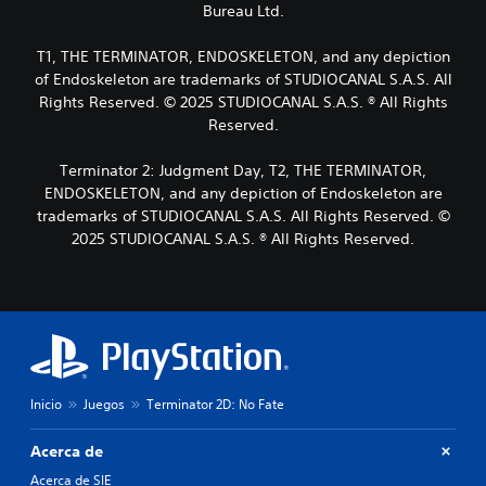
p
f
Bureau Ltd.
g
i
e
i
o
v
r
n
h
e
T1, THE TERMINATOR, ENDOSKELETON, and any depiction
m
i
a
l
of Endoskeleton are trademarks of STUDIOCANAL S.A.S. All
i
d
b
d
t
a
Rights Reserved. © 2025 STUDIOCANAL S.A.S. ® All Rights
l
e
e
a
Reserved.
a
d
l
l
d
i
e
t
o
Terminator 2: Judgment Day, T2, THE TERMINATOR,
f
e
e
.
i
ENDOSKELETON, and any depiction of Endoskeleton are
r
r
c
trademarks of STUDIOCANAL S.A.S. All Rights Reserved. ©
l
n
u
o
a
2025 STUDIOCANAL S.A.S. ® All Rights Reserved.
S
l
f
t
u
t
á
i
b
a
c
v
t
d
i
a
í
a
l
o
t
l
m
t
t
u
e
a
e
l
n
m
Inicio
Juegos
Terminator 2D: No Fate
r
t
o
b
n
e
i
s
a
.
Acerca de
é
(
t
n
b
Acerca de SIE
i