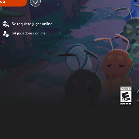
eca
Se requiere jugar online
64 jugadores online
V
C