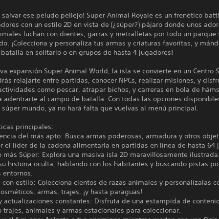
 salvar ese peludo pellejo! Super Animal Royale es un frenético batt
dores con un estilo 2D en vista de (¿súper?) pájaro donde unos ador
imales luchan con dientes, garras y metralletas por todo un parque 
. ¡Colecciona y personaliza tus armas y criaturas favoritas, y mánd
atalla en solitario o en grupos de hasta 4 jugadores!
va expansión Super Animal World, la isla se convierte en un Centro S
ás relajarte entre partidas, conocer NPCs, realizar misiones, y disfr
ctividades como pescar, atrapar bichos, y carreras en bola de háms
a adentrarte al campo de batalla. Con todas las opciones disponible
 súper mundo, ya no hará falta que vuelvas al menú principal.
ticas principales:
vencia del más apto: Busca armas poderosas, armadura y otros obje
er el líder de la cadena alimentaria en partidas en línea de hasta 64
o más Súper: Explora una masiva isla 2D maravillosamente ilustrada
u historia oculta, hablando con los habitantes y buscando pistas po
 entornos.
con estilo: Colecciona cientos de razas animales y personalízalas c
osméticos, armas, trajes, ¡y hasta paraguas!
y actualizaciones constantes: Disfruta de una estampida de contenido
 trajes, animales y armas estacionales para coleccionar.