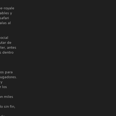
le-royale
ables y
safari
alas al
ocial
utar de
ter, antes
s dentro
tos para
 jugadores.
 y
r los
on miles
 sin fin,