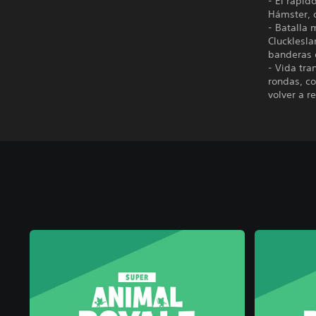
- El rápid
Hámster, 
- Batalla 
Clucklesla
banderas 
- Vida tra
rondas, co
volver a r