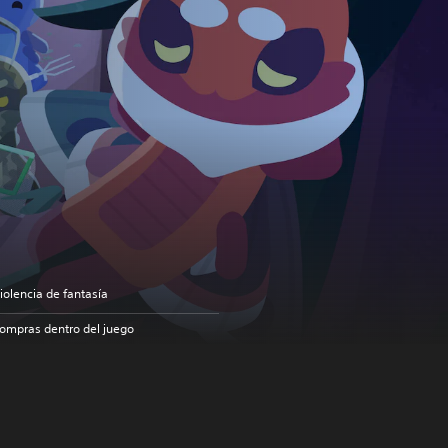
iolencia de fantasía
ompras dentro del juego