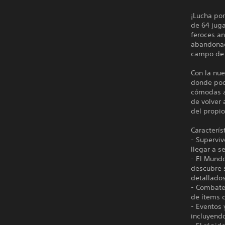
¡Lucha por
de 64 juga
feroces an
abandonado
campo de b
Con la nue
donde podr
cómodas a
de volver 
del propio
Caracterís
- Supervi
llegar a s
- El Mund
descubre s
detallados
- Combate 
de ítems c
- Eventos 
incluyendo