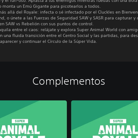
o y el furi-oso: Aplasta a tus enemigos mientras ruedas con una Bola
o monta un Emú Gigante para picotearlos a todos.
más allá del Royale: infecta o sé infectado por el Cluckles en Bienve
nd, o únete a las Fuerzas de Seguridad SAW y SASR para capturar y 
en SAW vs Rebelión con sus puntos de control.
nquila entre el caos: relájate y explora Super Animal World con amig
n una fluida transición entre el Centro Social y las partidas, para de
eaparecer y continuar el Círculo de la Súper Vida.
Complementos