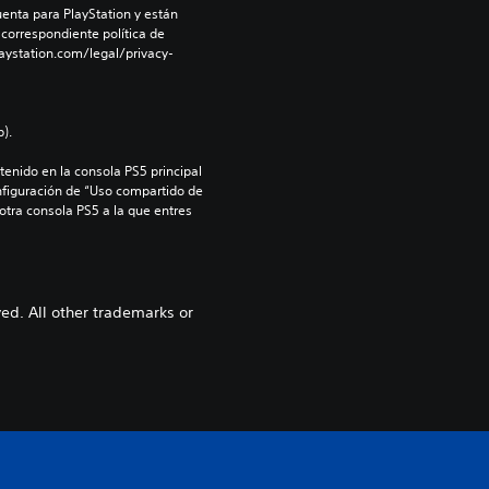
enta para PlayStation y están 
 correspondiente política de 
aystation.com/legal/privacy-
).
enido en la consola PS5 principal 
nfiguración de “Uso compartido de 
 otra consola PS5 a la que entres 
ved. All other trademarks or