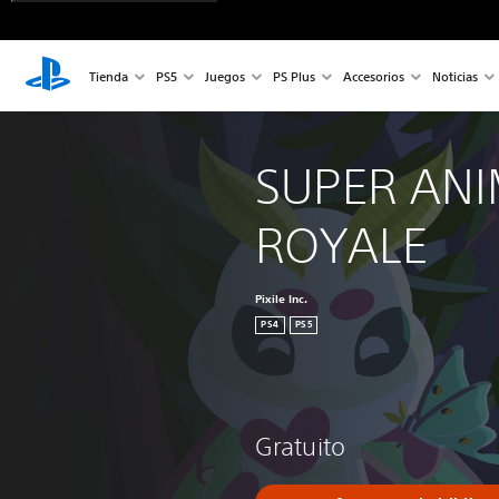
Tienda
PS5
Juegos
PS Plus
Accesorios
Noticias
SUPER ANI
ROYALE
Pixile Inc.
PS4
PS5
Gratuito