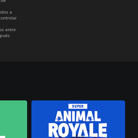
 de
nidos a
controlar
os entre
spués