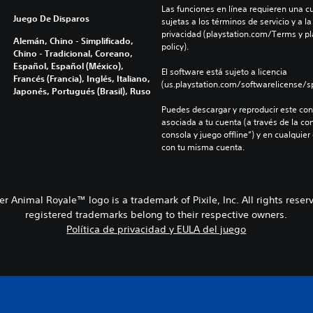
Las funciones en línea requieren una cu
Juego De Disparos
sujetas a los términos de servicio y a la
privacidad (playstation.com/Terms y pl
Alemán, Chino - Simplificado,
policy).
Chino - Tradicional, Coreano,
Español, Español (México),
El software está sujeto a licencia 
Francés (Francia), Inglés, Italiano,
(us.playstation.com/softwarelicense/sp
Japonés, Portugués (Brasil), Ruso
Puedes descargar y reproducir este cont
asociada a tu cuenta (a través de la co
consola y juego offline”) y en cualquier
con tu misma cuenta.
per Animal Royale™ logo is a trademark of Pixile, Inc. All rights reser
registered trademarks belong to their respective owners.
Política de privacidad y EULA del juego