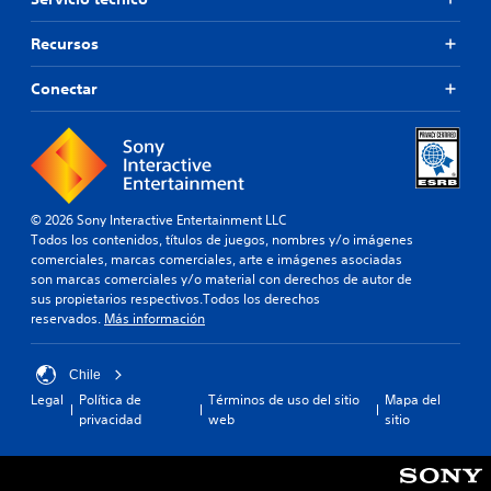
i
a
e
r
t
d
f
e
e
Recursos
e
i
s
c
a
n
e
i
Conectar
u
i
n
e
d
d
t
r
i
o
a
t
o
.
n
a
p
d
r
a
e
e
E
r
u
a
© 2026 Sony Interactive Entertainment LLC
v
a
n
s
Todos los contenidos, títulos de juegos, nombres y/o imágenes
e
q
a
i
comerciales, marcas comerciales, arte e imágenes asociadas
u
n
m
g
son marcas comerciales y/o material con derechos de autor de
e
t
a
n
sus propietarios respectivos.Todos los derechos
s
n
o
a
reservados.
Más información
e
e
s
c
a
r
i
r
i
a
Chile
ó
á
d
q
n
Legal
Política de
Términos de uso del sitio
Mapa del
p
é
u
.
privacidad
web
sitio
i
n
e
d
t
f
i
I
o
a
c
n
s