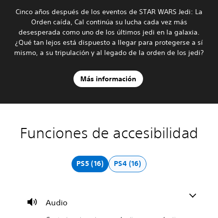
Cinco años después de los eventos de STAR WARS Jedi: La
Orden caída, Cal continúa su lucha cada vez más
desesperada como uno de los últimos jedi en la galaxia.
¿Qué tan lejos está dispuesto a llegar para protegerse a sí
mismo, a su tripulación y al legado de la orden de los jedi?
Más información
Funciones de accesibilidad
C
S
R
D
o
u
e
i
n
b
a
f
t
t
s
i
PS5 (16)
PS4 (16)
r
í
i
c
o
t
g
u
l
u
n
l
e
l
a
t
Audio
s
o
c
a