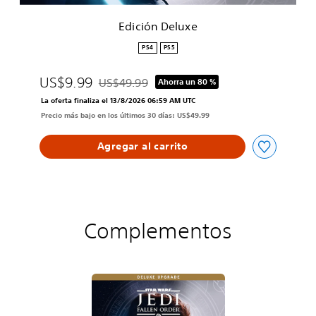
x
e
Edición Deluxe
PS4
PS5
US$9.99
US$49.99
Ahorra un 80 %
Rebajado del precio original de US$49.99
La oferta finaliza el 13/8/2026 06:59 AM UTC
Precio más bajo en los últimos 30 días: US$49.99
Agregar al carrito
Complementos