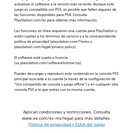
i
e
actualizar el software a la versión más reciente. Aunque este 
e
n
o
l
juego es compatible con PS5, es posible que falten algunas de 
s
a
i
j
las funciones disponibles para PS4. Consulta 
u
d
n
u
PlayStation.com/bc para obtener más información.
b
i
d
e
t
s
i
g
Las funciones en línea requieren una cuenta para PlayStation y 
i
p
v
o
están sujetas a los términos de servicio y a la correspondiente 
t
o
i
e
política de privacidad (playstation.com/Terms y 
u
s
d
l
playstation.com/legal/privacy-policy).
l
i
u
i
a
c
a
g
El software está sujeto a licencia 
d
i
l
i
(us.playstation.com/softwarelicense/sp).
o
ó
e
e
.
n
s
n
Puedes descargar y reproducir este contenido en la consola PS5 
p
.
d
principal asociada a tu cuenta (a través de la configuración de 
r
S
o
“Uso compartido de consola y juego offline”) y en cualquier otra 
e
u
u
consola PS5 a la que entres con tu misma cuenta.
d
A
n
b
e
u
n
t
f
d
i
i
í
i
v
n
Aplican condiciones y restricciones. Consulta
t
e
o
i
www.ea.com/es-mx/legal para más detalles.
u
l
m
d
Política de privacidad y EULA del juego
l
d
o
a
o
e