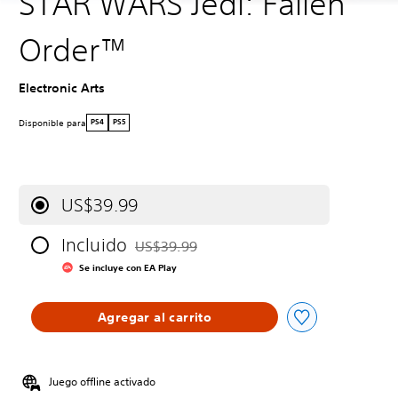
STAR WARS Jedi: Fallen
Order™
Electronic Arts
Disponible para
PS4
PS5
US$39.99
Incluido
US$39.99
Rebajado del precio original de US$39.99
Se incluye con EA Play
Agregar al carrito
Juego offline activado