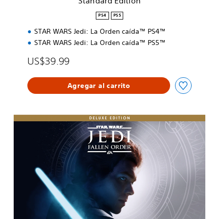
Standard Edition
o
n
PS4
PS5
STAR WARS Jedi: La Orden caída™ PS4™
STAR WARS Jedi: La Orden caída™ PS5™
US$39.99
Agregar al carrito
E
d
i
c
i
ó
n
D
e
l
u